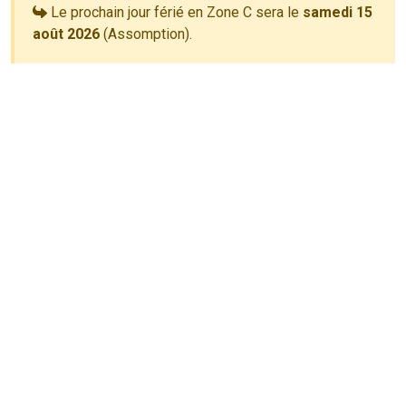
Le prochain jour férié en Zone C sera le
samedi 15
août 2026
(Assomption).