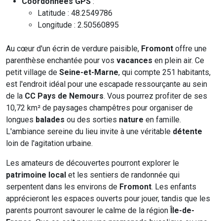
Coordonnées GPS
:
Latitude : 48.2549786
Longitude : 2.50560895
Au cœur d'un écrin de verdure paisible,
Fromont
offre une
parenthèse enchantée pour vos
vacances
en plein air. Ce
petit village de
Seine-et-Marne
, qui compte 251 habitants,
est l'endroit idéal pour une escapade ressourçante au sein
de la
CC Pays de Nemours
. Vous pourrez profiter de ses
10,72 km² de paysages champêtres pour organiser de
longues
balades
ou des sorties
nature
en famille.
L'ambiance sereine du lieu invite à une véritable
détente
loin de l'agitation urbaine.
Les amateurs de découvertes pourront explorer le
patrimoine local
et les sentiers de randonnée qui
serpentent dans les environs de
Fromont
. Les enfants
apprécieront les espaces ouverts pour jouer, tandis que les
parents pourront savourer le calme de la région
Île-de-