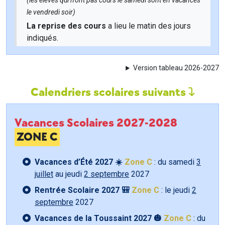
(les élèves qui n'ont pas cours le samedi sont en vacances
le vendredi soir)
La reprise des cours
a lieu le matin des jours
indiqués.
Version tableau 2026-2027
Calendriers scolaires suivants
Vacances Scolaires 2027-2028
ZONE C
Vacances d’Été 2027 ☀️
Zone C
: du samedi
3
juillet
au jeudi
2 septembre
2027
Rentrée Scolaire 2027 🎒
Zone C
: le jeudi
2
septembre
2027
Vacances de la Toussaint 2027 🎃
Zone C
: du