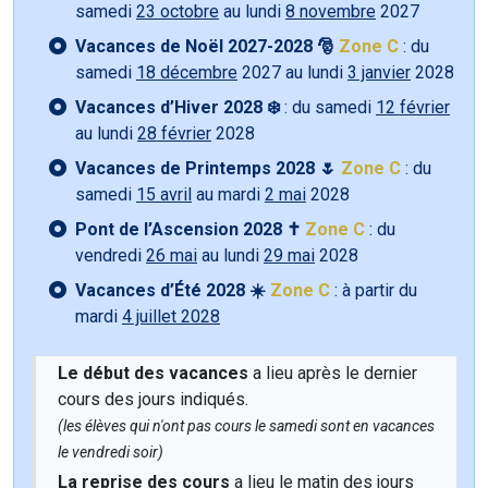
samedi
23 octobre
au lundi
8 novembre
2027
Vacances de Noël 2027-2028 🎅
Zone C
: du
samedi
18 décembre
2027 au lundi
3 janvier
2028
Vacances d’Hiver 2028 ❄️
: du samedi
12 février
au lundi
28 février
2028
Vacances de Printemps 2028 🌷
Zone C
: du
samedi
15 avril
au mardi
2 mai
2028
Pont de l’Ascension 2028 ✝️
Zone C
: du
vendredi
26 mai
au lundi
29 mai
2028
Vacances d’Été 2028 ☀️
Zone C
: à partir du
mardi
4 juillet 2028
Le début des vacances
a lieu après le dernier
cours des jours indiqués.
(les élèves qui n'ont pas cours le samedi sont en vacances
le vendredi soir)
La reprise des cours
a lieu le matin des jours