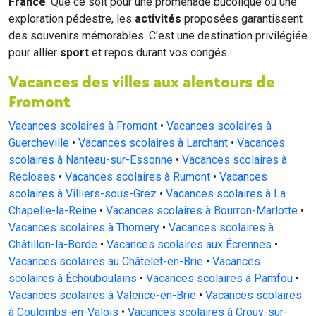
France
. Que ce soit pour une promenade bucolique ou une
exploration pédestre, les
activités
proposées garantissent
des souvenirs mémorables. C'est une destination privilégiée
pour allier
sport
et repos durant vos congés.
Vacances des villes aux alentours de
Fromont
Vacances scolaires à Fromont
•
Vacances scolaires à
Guercheville
•
Vacances scolaires à Larchant
•
Vacances
scolaires à Nanteau-sur-Essonne
•
Vacances scolaires à
Recloses
•
Vacances scolaires à Rumont
•
Vacances
scolaires à Villiers-sous-Grez
•
Vacances scolaires à La
Chapelle-la-Reine
•
Vacances scolaires à Bourron-Marlotte
•
Vacances scolaires à Thomery
•
Vacances scolaires à
Châtillon-la-Borde
•
Vacances scolaires aux Écrennes
•
Vacances scolaires au Châtelet-en-Brie
•
Vacances
scolaires à Échouboulains
•
Vacances scolaires à Pamfou
•
Vacances scolaires à Valence-en-Brie
•
Vacances scolaires
à Coulombs-en-Valois
•
Vacances scolaires à Crouy-sur-