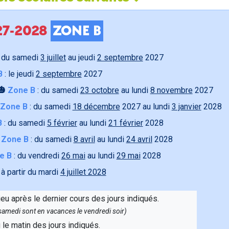
027-2028
ZONE B
 du samedi
3 juillet
au jeudi
2 septembre
2027
B
: le jeudi
2 septembre
2027
🎃
Zone B
: du samedi
23 octobre
au lundi
8 novembre
2027
Zone B
: du samedi
18 décembre
2027 au lundi
3 janvier
2028
B
: du samedi
5 février
au lundi
21 février
2028

Zone B
: du samedi
8 avril
au lundi
24 avril
2028
e B
: du vendredi
26 mai
au lundi
29 mai
2028
 à partir du mardi
4 juillet 2028
ieu après le dernier cours des jours indiqués.
e samedi sont en vacances le vendredi soir)
u le matin des jours indiqués.