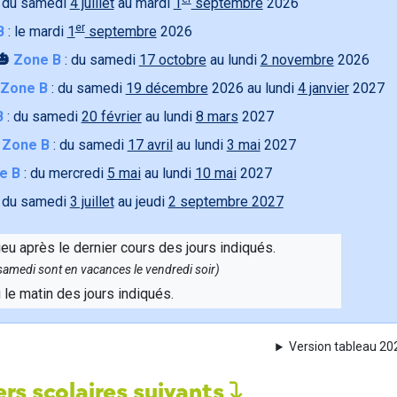
 du samedi
4 juillet
au mardi
1
septembre
2026
er
B
: le mardi
1
septembre
2026
🎃
Zone B
: du samedi
17 octobre
au lundi
2 novembre
2026
Zone B
: du samedi
19 décembre
2026 au lundi
4 janvier
2027
B
: du samedi
20 février
au lundi
8 mars
2027

Zone B
: du samedi
17 avril
au lundi
3 mai
2027
e B
: du mercredi
5 mai
au lundi
10 mai
2027
 du samedi
3 juillet
au jeudi
2 septembre 2027
ieu après le dernier cours des jours indiqués.
e samedi sont en vacances le vendredi soir)
u le matin des jours indiqués.
Version tableau 2
rs scolaires suivants