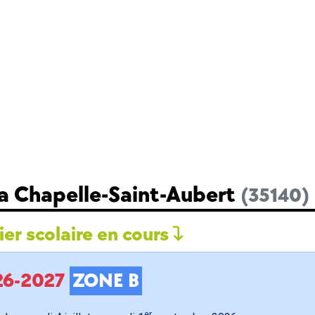
La Chapelle-Saint-Aubert
(35140)
er scolaire en cours
026-2027
ZONE B
er