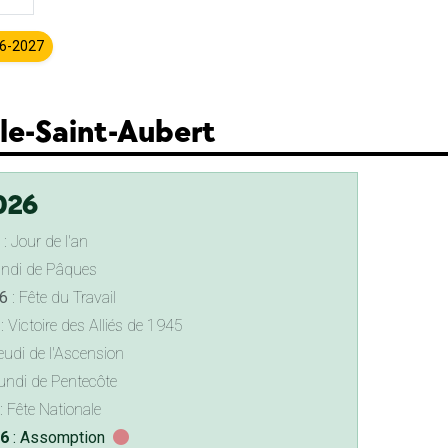
26-2027
lle-Saint-Aubert
026
: Jour de l'an
undi de Pâques
6
: Fête du Travail
: Victoire des Alliés de 1945
eudi de l'Ascension
undi de Pentecôte
: Fête Nationale
26
: Assomption