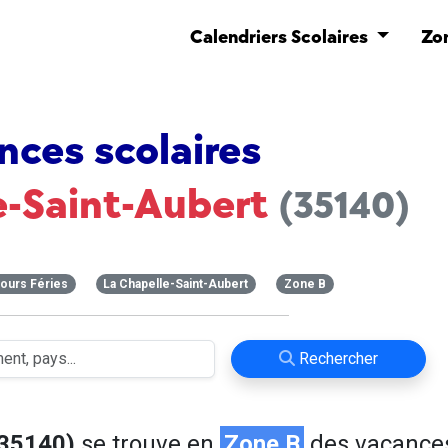
Calendriers Scolaires
Zo
nces scolaires
e-Saint-Aubert
(35140)
ours Féries
La Chapelle-Saint-Aubert
Zone B
Rechercher
(35140)
se trouve en
Zone B
des vacance