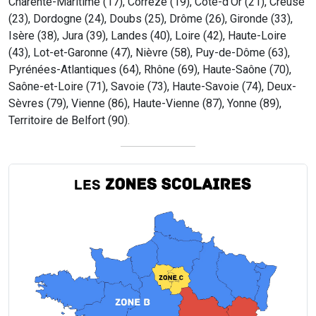
Charente-Maritime (17), Corrèze (19), Côte-d’Or (21), Creuse
(23), Dordogne (24), Doubs (25), Drôme (26), Gironde (33),
Isère (38), Jura (39), Landes (40), Loire (42), Haute-Loire
(43), Lot-et-Garonne (47), Nièvre (58), Puy-de-Dôme (63),
Pyrénées-Atlantiques (64), Rhône (69), Haute-Saône (70),
Saône-et-Loire (71), Savoie (73), Haute-Savoie (74), Deux-
Sèvres (79), Vienne (86), Haute-Vienne (87), Yonne (89),
Territoire de Belfort (90).