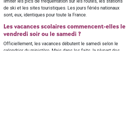
limiter les pics de fréquentation sur les routes, les stations
de ski et les sites touristiques. Les jours fériés nationaux
sont, eux, identiques pour toute la France.
Les vacances scolaires commencent-elles le
vendredi soir ou le samedi ?
Officiellement, les vacances débutent le samedi selon le
calendrier du ministère. Mais dans les faits, la plupart des
élèves qui n'ont pas cours le samedi sont en vacances dès
le vendredi soir après leur dernier cours. Il est conseillé de
vérifier avec l'établissement scolaire si des cours ont lieu le
samedi matin.
Où trouver le calendrier scolaire officiel ?
Le calendrier scolaire officiel est publié sur le site du
ministère de l'Education nationale
. Les dates présentées sur
ce site reprennent les données officielles pour les années
scolaires en cours et à venir, pour chaque zone et chaque
ville de France.