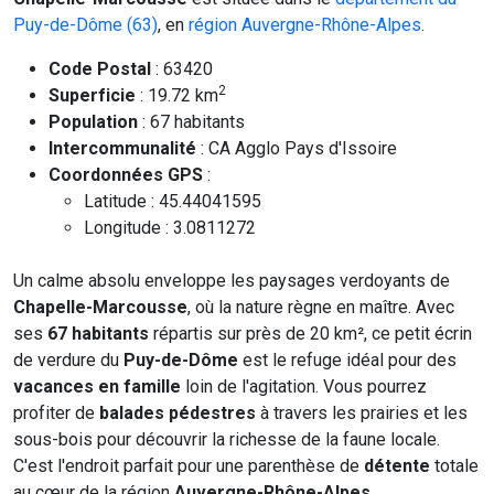
Puy-de-Dôme (63)
, en
région Auvergne-Rhône-Alpes
.
Code Postal
: 63420
2
Superficie
: 19.72 km
Population
: 67 habitants
Intercommunalité
: CA Agglo Pays d'Issoire
Coordonnées GPS
:
Latitude : 45.44041595
Longitude : 3.0811272
Un calme absolu enveloppe les paysages verdoyants de
Chapelle-Marcousse
, où la nature règne en maître. Avec
ses
67 habitants
répartis sur près de 20 km², ce petit écrin
de verdure du
Puy-de-Dôme
est le refuge idéal pour des
vacances en famille
loin de l'agitation. Vous pourrez
profiter de
balades pédestres
à travers les prairies et les
sous-bois pour découvrir la richesse de la faune locale.
C'est l'endroit parfait pour une parenthèse de
détente
totale
au cœur de la région
Auvergne-Rhône-Alpes
.