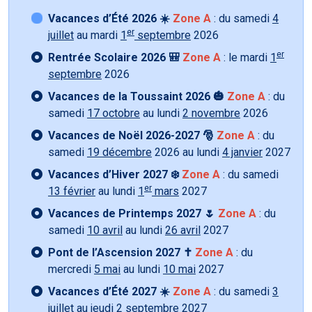
Vacances d’Été 2026 ☀️
Zone A
: du samedi
4
er
juillet
au mardi
1
septembre
2026
er
Rentrée Scolaire 2026 🎒
Zone A
: le mardi
1
septembre
2026
Vacances de la Toussaint 2026 🎃
Zone A
: du
samedi
17 octobre
au lundi
2 novembre
2026
Vacances de Noël 2026-2027 🎅
Zone A
: du
samedi
19 décembre
2026 au lundi
4 janvier
2027
Vacances d’Hiver 2027 ❄️
Zone A
: du samedi
er
13 février
au lundi
1
mars
2027
Vacances de Printemps 2027 🌷
Zone A
: du
samedi
10 avril
au lundi
26 avril
2027
Pont de l’Ascension 2027 ✝️
Zone A
: du
mercredi
5 mai
au lundi
10 mai
2027
Vacances d’Été 2027 ☀️
Zone A
: du samedi
3
juillet
au jeudi
2 septembre 2027