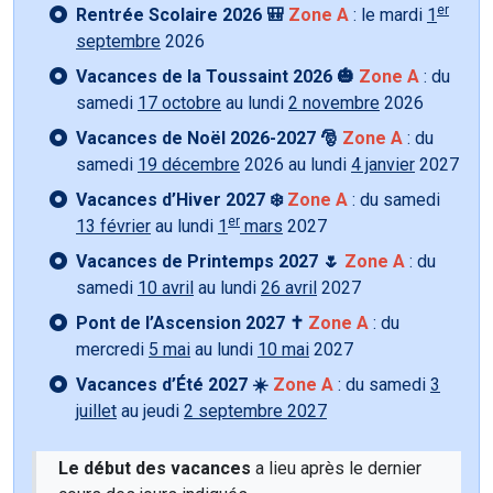
er
Rentrée Scolaire 2026 🎒
Zone A
: le mardi
1
septembre
2026
Vacances de la Toussaint 2026 🎃
Zone A
: du
samedi
17 octobre
au lundi
2 novembre
2026
Vacances de Noël 2026-2027 🎅
Zone A
: du
samedi
19 décembre
2026 au lundi
4 janvier
2027
Vacances d’Hiver 2027 ❄️
Zone A
: du samedi
er
13 février
au lundi
1
mars
2027
Vacances de Printemps 2027 🌷
Zone A
: du
samedi
10 avril
au lundi
26 avril
2027
Pont de l’Ascension 2027 ✝️
Zone A
: du
mercredi
5 mai
au lundi
10 mai
2027
Vacances d’Été 2027 ☀️
Zone A
: du samedi
3
juillet
au jeudi
2 septembre 2027
Le début des vacances
a lieu après le dernier