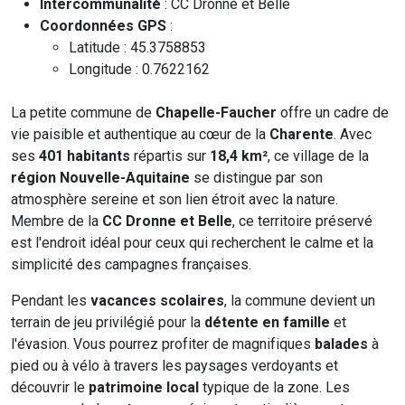
Intercommunalité
: CC Dronne et Belle
Coordonnées GPS
:
Latitude : 45.3758853
Longitude : 0.7622162
La petite commune de
Chapelle-Faucher
offre un cadre de
vie paisible et authentique au cœur de la
Charente
. Avec
ses
401 habitants
répartis sur
18,4 km²
, ce village de la
région Nouvelle-Aquitaine
se distingue par son
atmosphère sereine et son lien étroit avec la nature.
Membre de la
CC Dronne et Belle
, ce territoire préservé
est l'endroit idéal pour ceux qui recherchent le calme et la
simplicité des campagnes françaises.
Pendant les
vacances scolaires
, la commune devient un
terrain de jeu privilégié pour la
détente en famille
et
l'évasion. Vous pourrez profiter de magnifiques
balades
à
pied ou à vélo à travers les paysages verdoyants et
découvrir le
patrimoine local
typique de la zone. Les