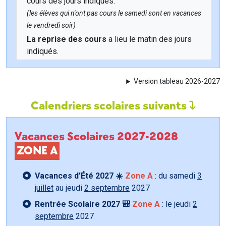
cours des jours indiqués.
(les élèves qui n'ont pas cours le samedi sont en vacances
le vendredi soir)
La reprise des cours
a lieu le matin des jours
indiqués.
Version tableau 2026-2027
Calendriers scolaires suivants
Vacances Scolaires 2027-2028
ZONE A
Vacances d’Été 2027 ☀️
Zone A
: du samedi
3
juillet
au jeudi
2 septembre
2027
Rentrée Scolaire 2027 🎒
Zone A
: le jeudi
2
septembre
2027