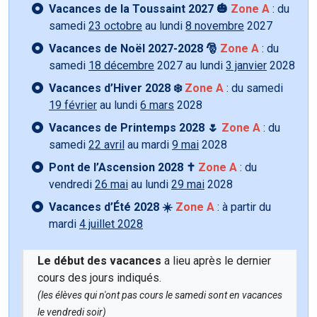
Vacances de la Toussaint 2027 🎃
Zone A
: du
samedi
23 octobre
au lundi
8 novembre
2027
Vacances de Noël 2027-2028 🎅
Zone A
: du
samedi
18 décembre
2027 au lundi
3 janvier
2028
Vacances d’Hiver 2028 ❄️
Zone A
: du samedi
19 février
au lundi
6 mars
2028
Vacances de Printemps 2028 🌷
Zone A
: du
samedi
22 avril
au mardi
9 mai
2028
Pont de l’Ascension 2028 ✝️
Zone A
: du
vendredi
26 mai
au lundi
29 mai
2028
Vacances d’Été 2028 ☀️
Zone A
: à partir du
mardi
4 juillet 2028
Le début des vacances
a lieu après le dernier
cours des jours indiqués.
(les élèves qui n'ont pas cours le samedi sont en vacances
le vendredi soir)