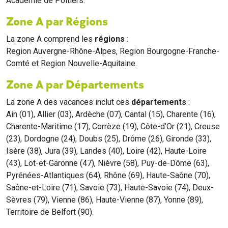
Académie de Poitiers.
Zone A par Régions
La zone A comprend les
régions
:
Region Auvergne-Rhône-Alpes, Region Bourgogne-Franche-
Comté et Region Nouvelle-Aquitaine.
Zone A par Départements
La zone A des vacances inclut ces
départements
:
Ain (01), Allier (03), Ardèche (07), Cantal (15), Charente (16),
Charente-Maritime (17), Corrèze (19), Côte-d’Or (21), Creuse
(23), Dordogne (24), Doubs (25), Drôme (26), Gironde (33),
Isère (38), Jura (39), Landes (40), Loire (42), Haute-Loire
(43), Lot-et-Garonne (47), Nièvre (58), Puy-de-Dôme (63),
Pyrénées-Atlantiques (64), Rhône (69), Haute-Saône (70),
Saône-et-Loire (71), Savoie (73), Haute-Savoie (74), Deux-
Sèvres (79), Vienne (86), Haute-Vienne (87), Yonne (89),
Territoire de Belfort (90).