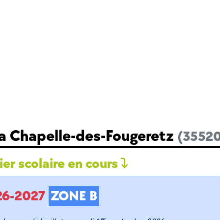
La Chapelle-des-Fougeretz
(3552
er scolaire en cours
026-2027
ZONE B
er