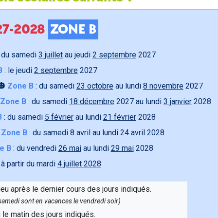
027-2028
ZONE B
 du samedi
3 juillet
au jeudi
2 septembre
2027
B
: le jeudi
2 septembre
2027
🎃
Zone B
: du samedi
23 octobre
au lundi
8 novembre
2027
Zone B
: du samedi
18 décembre
2027 au lundi
3 janvier
2028
B
: du samedi
5 février
au lundi
21 février
2028

Zone B
: du samedi
8 avril
au lundi
24 avril
2028
e B
: du vendredi
26 mai
au lundi
29 mai
2028
 à partir du mardi
4 juillet 2028
ieu après le dernier cours des jours indiqués.
e samedi sont en vacances le vendredi soir)
u le matin des jours indiqués.