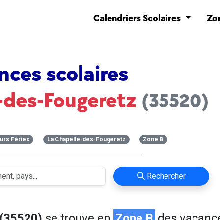
Calendriers Scolaires
Zo
nces scolaires
-des-Fougeretz
(35520)
urs Féries
La Chapelle-des-Fougeretz
Zone B
Rechercher
 (35520)
se trouve en
Zone B
des vacanc