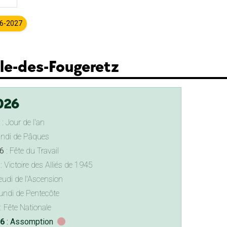
26-2027
lle-des-Fougeretz
026
: Jour de l'an
undi de Pâques
6
: Fête du Travail
: Victoire des Alliés de 1945
eudi de l'Ascension
undi de Pentecôte
: Fête Nationale
26
: Assomption