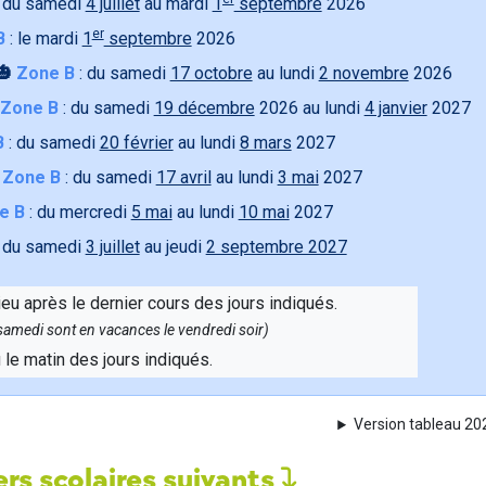
 du samedi
4 juillet
au mardi
1
septembre
2026
er
B
: le mardi
1
septembre
2026
🎃
Zone B
: du samedi
17 octobre
au lundi
2 novembre
2026
Zone B
: du samedi
19 décembre
2026 au lundi
4 janvier
2027
B
: du samedi
20 février
au lundi
8 mars
2027

Zone B
: du samedi
17 avril
au lundi
3 mai
2027
e B
: du mercredi
5 mai
au lundi
10 mai
2027
 du samedi
3 juillet
au jeudi
2 septembre 2027
ieu après le dernier cours des jours indiqués.
e samedi sont en vacances le vendredi soir)
u le matin des jours indiqués.
Version tableau 2
rs scolaires suivants