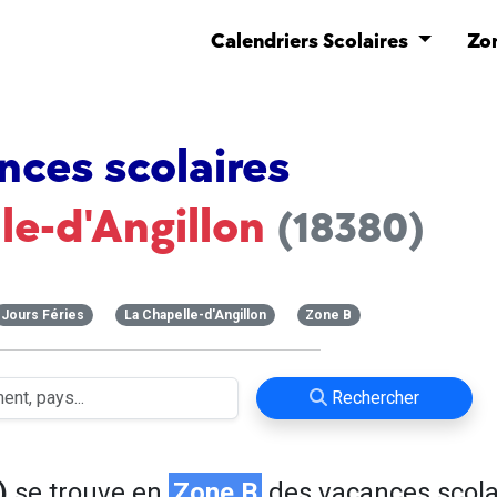
Calendriers Scolaires
Zo
nces scolaires
le-d'Angillon
(18380)
Jours Féries
La Chapelle-d'Angillon
Zone B
Rechercher
)
se trouve en
Zone B
des vacances scola