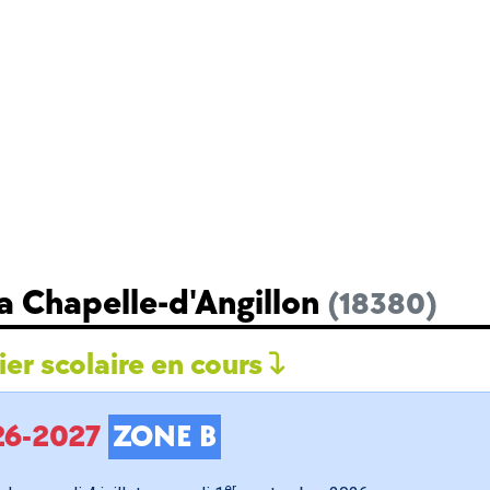
a Chapelle-d'Angillon
(18380)
er scolaire en cours
026-2027
ZONE B
er