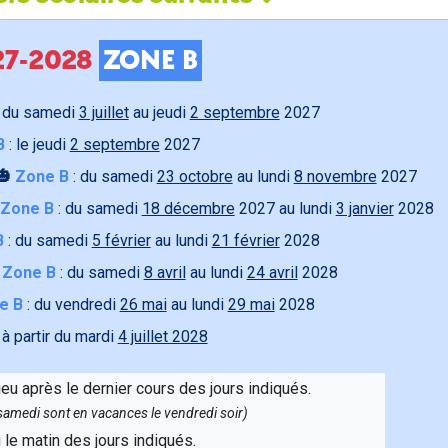
027-2028
ZONE B
 du samedi
3 juillet
au jeudi
2 septembre
2027
B
: le jeudi
2 septembre
2027
🎃
Zone B
: du samedi
23 octobre
au lundi
8 novembre
2027
Zone B
: du samedi
18 décembre
2027 au lundi
3 janvier
2028
B
: du samedi
5 février
au lundi
21 février
2028

Zone B
: du samedi
8 avril
au lundi
24 avril
2028
e B
: du vendredi
26 mai
au lundi
29 mai
2028
 à partir du mardi
4 juillet 2028
ieu après le dernier cours des jours indiqués.
e samedi sont en vacances le vendredi soir)
u le matin des jours indiqués.