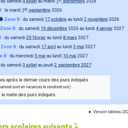
 du samedi
4 juillet
au mardi
1
septembre
2026
er
B
: le mardi
1
septembre
2026
🎃
Zone B
: du samedi
17 octobre
au lundi
2 novembre
2026
Zone B
: du samedi
19 décembre
2026 au lundi
4 janvier
2027
B
: du samedi
20 février
au lundi
8 mars
2027

Zone B
: du samedi
17 avril
au lundi
3 mai
2027
e B
: du mercredi
5 mai
au lundi
10 mai
2027
 du samedi
3 juillet
au jeudi
2 septembre 2027
ieu après le dernier cours des jours indiqués.
e samedi sont en vacances le vendredi soir)
u le matin des jours indiqués.
Version tableau 2
rs scolaires suivants