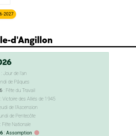
26-2027
le-d'Angillon
026
: Jour de l'an
undi de Pâques
6
: Fête du Travail
: Victoire des Alliés de 1945
eudi de l'Ascension
undi de Pentecôte
: Fête Nationale
26
: Assomption