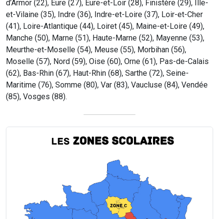
d’Armor (22), Eure (27), Eure-et-Loir (28), Finistère (29), Ille-
et-Vilaine (35), Indre (36), Indre-et-Loire (37), Loir-et-Cher
(41), Loire-Atlantique (44), Loiret (45), Maine-et-Loire (49),
Manche (50), Marne (51), Haute-Marne (52), Mayenne (53),
Meurthe-et-Moselle (54), Meuse (55), Morbihan (56),
Moselle (57), Nord (59), Oise (60), Orne (61), Pas-de-Calais
(62), Bas-Rhin (67), Haut-Rhin (68), Sarthe (72), Seine-
Maritime (76), Somme (80), Var (83), Vaucluse (84), Vendée
(85), Vosges (88).