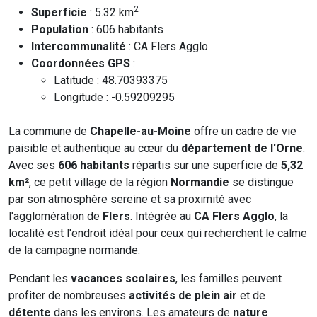
2
Superficie
: 5.32 km
Population
: 606 habitants
Intercommunalité
: CA Flers Agglo
Coordonnées GPS
:
Latitude : 48.70393375
Longitude : -0.59209295
La commune de
Chapelle-au-Moine
offre un cadre de vie
paisible et authentique au cœur du
département de l'Orne
.
Avec ses
606 habitants
répartis sur une superficie de
5,32
km²
, ce petit village de la région
Normandie
se distingue
par son atmosphère sereine et sa proximité avec
l'agglomération de
Flers
. Intégrée au
CA Flers Agglo
, la
localité est l'endroit idéal pour ceux qui recherchent le calme
de la campagne normande.
Pendant les
vacances scolaires
, les familles peuvent
profiter de nombreuses
activités de plein air
et de
détente
dans les environs. Les amateurs de
nature