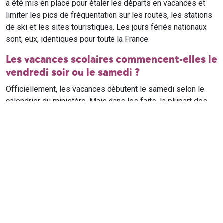
a été mis en place pour étaler les départs en vacances et
limiter les pics de fréquentation sur les routes, les stations
de ski et les sites touristiques. Les jours fériés nationaux
sont, eux, identiques pour toute la France.
Les vacances scolaires commencent-elles le
vendredi soir ou le samedi ?
Officiellement, les vacances débutent le samedi selon le
calendrier du ministère. Mais dans les faits, la plupart des
élèves qui n'ont pas cours le samedi sont en vacances dès
le vendredi soir après leur dernier cours. Il est conseillé de
vérifier avec l'établissement scolaire si des cours ont lieu le
samedi matin.
Où trouver le calendrier scolaire officiel ?
Le calendrier scolaire officiel est publié sur le site du
ministère de l'Education nationale
. Les dates présentées sur
ce site reprennent les données officielles pour les années
scolaires en cours et à venir, pour chaque zone et chaque