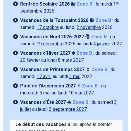
er
Rentrée Scolaire 2026 🎒
Zone B
: le mardi
1
septembre
2026
Vacances de la Toussaint 2026 🎃
Zone B
: du
samedi
17 octobre
au lundi
2 novembre
2026
Vacances de Noël 2026-2027 🎅
Zone B
: du
samedi
19 décembre
2026 au lundi
4 janvier
2027
Vacances d’Hiver 2027 ❄️
Zone B
: du samedi
20 février
au lundi
8 mars
2027
Vacances de Printemps 2027 🌷
Zone B
: du
samedi
17 avril
au lundi
3 mai
2027
Pont de l’Ascension 2027 ✝️
Zone B
: du
mercredi
5 mai
au lundi
10 mai
2027
Vacances d’Été 2027 ☀️
Zone B
: du samedi
3
juillet
au jeudi
2 septembre 2027
Le début des vacances
a lieu après le dernier