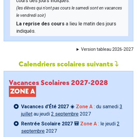
cours des jours indiqués.
(les élèves qui n'ont pas cours le samedi sont en vacances
le vendredi soir)
La reprise des cours
a lieu le matin des jours
indiqués.
Version tableau 2026-2027
Calendriers scolaires suivants
Vacances Scolaires 2027-2028
ZONE A
Vacances d’Été 2027 ☀️
Zone A
: du samedi
3
juillet
au jeudi
2 septembre
2027
Rentrée Scolaire 2027 🎒
Zone A
: le jeudi
2
septembre
2027