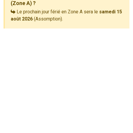
(Zone A) ?
Le prochain jour férié en Zone A sera le
samedi 15
août 2026
(Assomption).