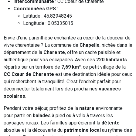
Intercommunalité
: CC Coeur de Charente
Coordonnées GPS
:
Latitude : 45.82948245
Longitude : 0.05335015
Envie d'une parenthèse enchantée au cœur de la douceur de
vivre charentaise ? La commune de
Chapelle
, nichée dans le
département de la
Charente
, offre un cadre paisible et
authentique pour vos escapades. Avec ses
220 habitants
répartis sur un territoire de
7,69 km²
, ce petit village de la
CC Cœur de Charente
est une destination idéale pour ceux
qui recherchent la tranquillité. C'est l'endroit parfait pour
déconnecter totalement lors des prochaines
vacances
scolaires
.
Pendant votre séjour, profitez de la
nature
environnante
pour partir en
balades
à pied ou à vélo à travers les
paysages ruraux. Les familles apprécieront la
détente
absolue et la découverte du
patrimoine local
au rythme des