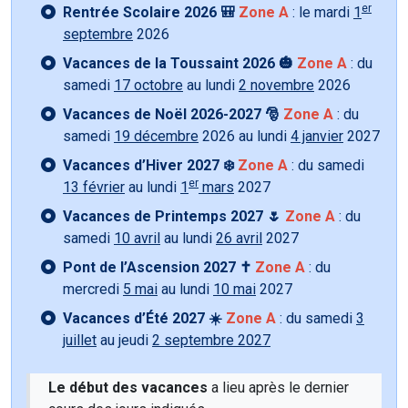
er
Rentrée Scolaire 2026 🎒
Zone A
: le mardi
1
septembre
2026
Vacances de la Toussaint 2026 🎃
Zone A
: du
samedi
17 octobre
au lundi
2 novembre
2026
Vacances de Noël 2026-2027 🎅
Zone A
: du
samedi
19 décembre
2026 au lundi
4 janvier
2027
Vacances d’Hiver 2027 ❄️
Zone A
: du samedi
er
13 février
au lundi
1
mars
2027
Vacances de Printemps 2027 🌷
Zone A
: du
samedi
10 avril
au lundi
26 avril
2027
Pont de l’Ascension 2027 ✝️
Zone A
: du
mercredi
5 mai
au lundi
10 mai
2027
Vacances d’Été 2027 ☀️
Zone A
: du samedi
3
juillet
au jeudi
2 septembre 2027
Le début des vacances
a lieu après le dernier