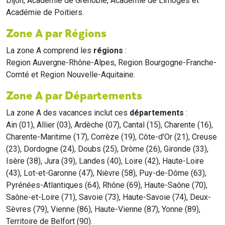
Dijon, Académie de Grenoble, Académie de Limoges et
Académie de Poitiers.
Zone A par Régions
La zone A comprend les
régions
:
Region Auvergne-Rhône-Alpes, Region Bourgogne-Franche-
Comté et Region Nouvelle-Aquitaine.
Zone A par Départements
La zone A des vacances inclut ces
départements
:
Ain (01), Allier (03), Ardèche (07), Cantal (15), Charente (16),
Charente-Maritime (17), Corrèze (19), Côte-d’Or (21), Creuse
(23), Dordogne (24), Doubs (25), Drôme (26), Gironde (33),
Isère (38), Jura (39), Landes (40), Loire (42), Haute-Loire
(43), Lot-et-Garonne (47), Nièvre (58), Puy-de-Dôme (63),
Pyrénées-Atlantiques (64), Rhône (69), Haute-Saône (70),
Saône-et-Loire (71), Savoie (73), Haute-Savoie (74), Deux-
Sèvres (79), Vienne (86), Haute-Vienne (87), Yonne (89),
Territoire de Belfort (90).