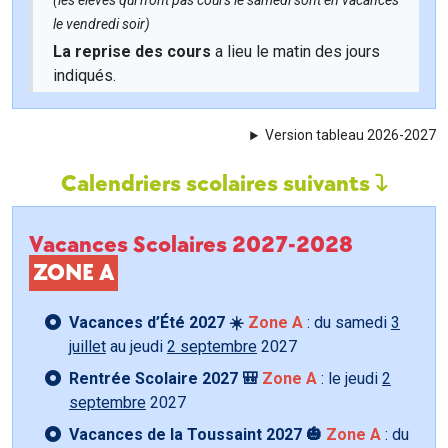
(les élèves qui n'ont pas cours le samedi sont en vacances
le vendredi soir)
La reprise des cours
a lieu le matin des jours
indiqués.
Version tableau 2026-2027
Calendriers scolaires suivants
Vacances Scolaires 2027-2028
ZONE A
Vacances d’Été 2027 ☀️
Zone A
: du samedi
3
juillet
au jeudi
2 septembre
2027
Rentrée Scolaire 2027 🎒
Zone A
: le jeudi
2
septembre
2027
Vacances de la Toussaint 2027 🎃
Zone A
: du