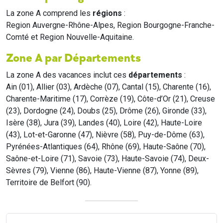
La zone A comprend les
régions
:
Region Auvergne-Rhône-Alpes, Region Bourgogne-Franche-
Comté et Region Nouvelle-Aquitaine.
Zone A par Départements
La zone A des vacances inclut ces
départements
:
Ain (01), Allier (03), Ardèche (07), Cantal (15), Charente (16),
Charente-Maritime (17), Corrèze (19), Côte-d’Or (21), Creuse
(23), Dordogne (24), Doubs (25), Drôme (26), Gironde (33),
Isère (38), Jura (39), Landes (40), Loire (42), Haute-Loire
(43), Lot-et-Garonne (47), Nièvre (58), Puy-de-Dôme (63),
Pyrénées-Atlantiques (64), Rhône (69), Haute-Saône (70),
Saône-et-Loire (71), Savoie (73), Haute-Savoie (74), Deux-
Sèvres (79), Vienne (86), Haute-Vienne (87), Yonne (89),
Territoire de Belfort (90).