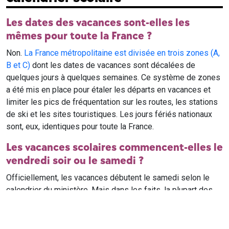
Les dates des vacances sont-elles les
mêmes pour toute la France ?
Non.
La France métropolitaine est divisée en trois zones (A,
B et C)
dont les dates de vacances sont décalées de
quelques jours à quelques semaines. Ce système de zones
a été mis en place pour étaler les départs en vacances et
limiter les pics de fréquentation sur les routes, les stations
de ski et les sites touristiques. Les jours fériés nationaux
sont, eux, identiques pour toute la France.
Les vacances scolaires commencent-elles le
vendredi soir ou le samedi ?
Officiellement, les vacances débutent le samedi selon le
calendrier du ministère. Mais dans les faits, la plupart des
élèves qui n'ont pas cours le samedi sont en vacances dès
le vendredi soir après leur dernier cours. Il est conseillé de
vérifier avec l'établissement scolaire si des cours ont lieu le