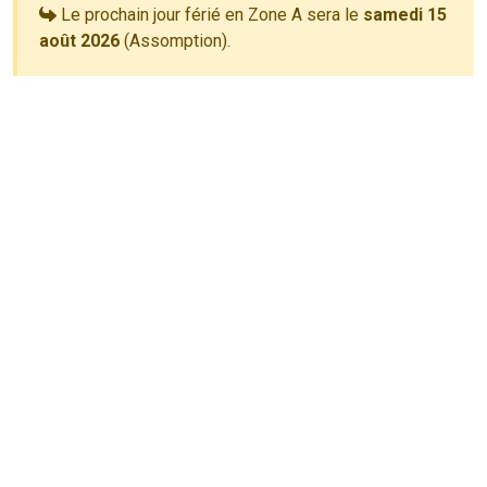
Le prochain jour férié en Zone A sera le
samedi 15
août 2026
(Assomption).