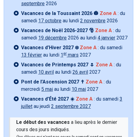
septembre
2026
Vacances de la Toussaint 2026 🎃
Zone A
: du
samedi
17 octobre
au lundi
2 novembre
2026
Vacances de Noël 2026-2027 🎅
Zone A
: du
samedi
19 décembre
2026 au lundi
4 janvier
2027
Vacances d’Hiver 2027 ❄️
Zone A
: du samedi
er
13 février
au lundi
1
mars
2027
Vacances de Printemps 2027 🌷
Zone A
: du
samedi
10 avril
au lundi
26 avril
2027
Pont de l’Ascension 2027 ✝️
Zone A
: du
mercredi
5 mai
au lundi
10 mai
2027
Vacances d’Été 2027 ☀️
Zone A
: du samedi
3
juillet
au jeudi
2 septembre 2027
Le début des vacances
a lieu après le dernier
cours des jours indiqués.