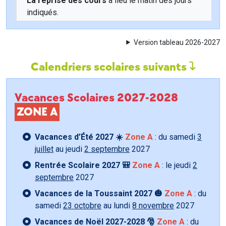
La reprise des cours
a lieu le matin des jours
indiqués.
Version tableau 2026-2027
Calendriers scolaires suivants
Vacances Scolaires 2027-2028
ZONE A
Vacances d’Été 2027 ☀️
Zone A
: du samedi
3
juillet
au jeudi
2 septembre
2027
Rentrée Scolaire 2027 🎒
Zone A
: le jeudi
2
septembre
2027
Vacances de la Toussaint 2027 🎃
Zone A
: du
samedi
23 octobre
au lundi
8 novembre
2027
Vacances de Noël 2027-2028 🎅
Zone A
: du