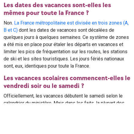
Les dates des vacances sont-elles les
mêmes pour toute la France ?
Non.
La France métropolitaine est divisée en trois zones (A,
B et C)
dont les dates de vacances sont décalées de
quelques jours à quelques semaines. Ce système de zones
a été mis en place pour étaler les départs en vacances et
limiter les pics de fréquentation sur les routes, les stations
de ski et les sites touristiques. Les jours fériés nationaux
sont, eux, identiques pour toute la France.
Les vacances scolaires commencent-elles le
vendredi soir ou le samedi ?
Officiellement, les vacances débutent le samedi selon le
calendrier du ministère. Mais dans les faits, la plupart des
élèves qui n'ont pas cours le samedi sont en vacances dès
le vendredi soir après leur dernier cours. Il est conseillé de
vérifier avec l'établissement scolaire si des cours ont lieu le
samedi matin.