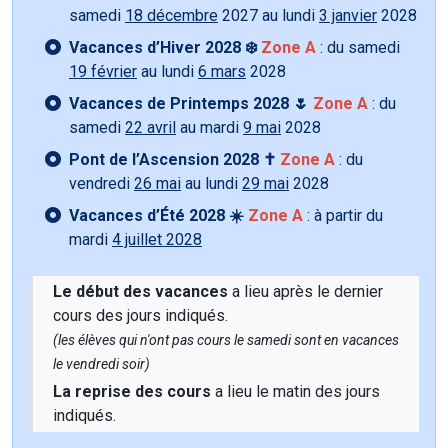
samedi
18 décembre
2027 au lundi
3 janvier
2028
Vacances d’Hiver 2028 ❄️
Zone A
: du samedi
19 février
au lundi
6 mars
2028
Vacances de Printemps 2028 🌷
Zone A
: du
samedi
22 avril
au mardi
9 mai
2028
Pont de l’Ascension 2028 ✝️
Zone A
: du
vendredi
26 mai
au lundi
29 mai
2028
Vacances d’Été 2028 ☀️
Zone A
: à partir du
mardi
4 juillet 2028
Le début des vacances
a lieu après le dernier
cours des jours indiqués.
(les élèves qui n'ont pas cours le samedi sont en vacances
le vendredi soir)
La reprise des cours
a lieu le matin des jours
indiqués.