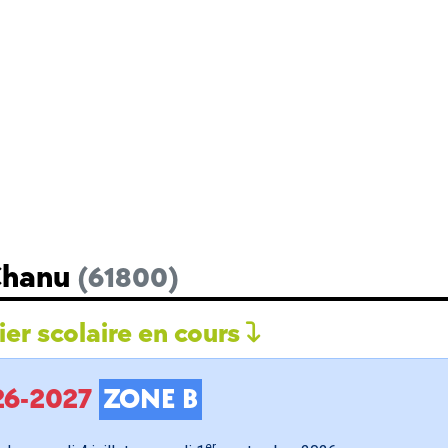
 Chanu
(61800)
er scolaire en cours
026-2027
ZONE B
er