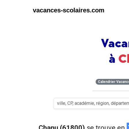
vacances-scolaires.com
Vaca
à
C
Calendrier Vacanc
Chanu (61800)
se trouve en