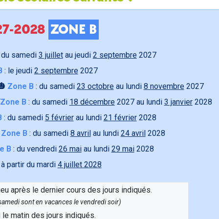
027-2028
ZONE B
 du samedi
3 juillet
au jeudi
2 septembre
2027
B
: le jeudi
2 septembre
2027
🎃
Zone B
: du samedi
23 octobre
au lundi
8 novembre
2027
Zone B
: du samedi
18 décembre
2027 au lundi
3 janvier
2028
B
: du samedi
5 février
au lundi
21 février
2028

Zone B
: du samedi
8 avril
au lundi
24 avril
2028
e B
: du vendredi
26 mai
au lundi
29 mai
2028
 à partir du mardi
4 juillet 2028
ieu après le dernier cours des jours indiqués.
e samedi sont en vacances le vendredi soir)
u le matin des jours indiqués.