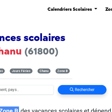
Calendriers Scolaires
Zo
nces scolaires
hanu
(61800)
es
Jours Féries
Chanu
Zone B
Rechercher
Zone B
des vacances scolaires et dépend