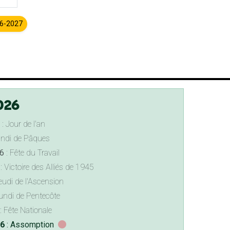
26-2027
026
: Jour de l'an
undi de Pâques
6
: Fête du Travail
: Victoire des Alliés de 1945
eudi de l'Ascension
undi de Pentecôte
: Fête Nationale
26
: Assomption