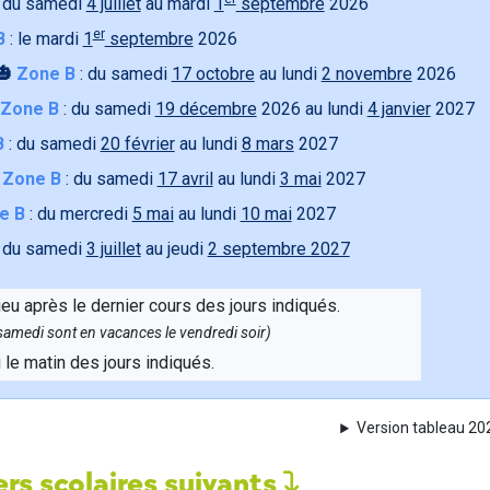
 du samedi
4 juillet
au mardi
1
septembre
2026
er
B
: le mardi
1
septembre
2026
🎃
Zone B
: du samedi
17 octobre
au lundi
2 novembre
2026
Zone B
: du samedi
19 décembre
2026 au lundi
4 janvier
2027
B
: du samedi
20 février
au lundi
8 mars
2027

Zone B
: du samedi
17 avril
au lundi
3 mai
2027
e B
: du mercredi
5 mai
au lundi
10 mai
2027
 du samedi
3 juillet
au jeudi
2 septembre 2027
ieu après le dernier cours des jours indiqués.
e samedi sont en vacances le vendredi soir)
u le matin des jours indiqués.
Version tableau 2
rs scolaires suivants