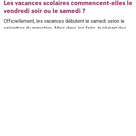
Les vacances scolaires commencent-elles le
vendredi soir ou le samedi ?
Officiellement, les vacances débutent le samedi selon le
calendrier du ministère. Mais dans les faits, la plupart des
élèves qui n'ont pas cours le samedi sont en vacances dès
le vendredi soir après leur dernier cours. Il est conseillé de
vérifier avec l'établissement scolaire si des cours ont lieu le
samedi matin.
Où trouver le calendrier scolaire officiel ?
Le calendrier scolaire officiel est publié sur le site du
ministère de l'Education nationale
. Les dates présentées sur
ce site reprennent les données officielles pour les années
scolaires en cours et à venir, pour chaque zone et chaque
ville de France.