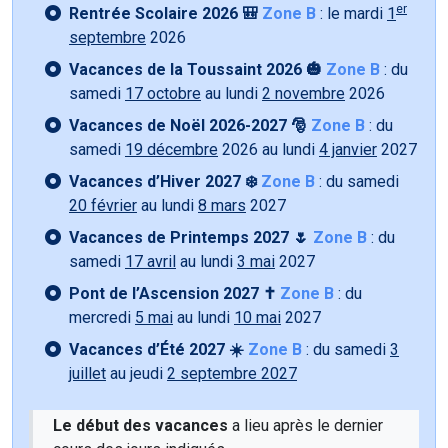
er
Rentrée Scolaire 2026 🎒
Zone B
: le mardi
1
septembre
2026
Vacances de la Toussaint 2026 🎃
Zone B
: du
samedi
17 octobre
au lundi
2 novembre
2026
Vacances de Noël 2026-2027 🎅
Zone B
: du
samedi
19 décembre
2026 au lundi
4 janvier
2027
Vacances d’Hiver 2027 ❄️
Zone B
: du samedi
20 février
au lundi
8 mars
2027
Vacances de Printemps 2027 🌷
Zone B
: du
samedi
17 avril
au lundi
3 mai
2027
Pont de l’Ascension 2027 ✝️
Zone B
: du
mercredi
5 mai
au lundi
10 mai
2027
Vacances d’Été 2027 ☀️
Zone B
: du samedi
3
juillet
au jeudi
2 septembre 2027
Le début des vacances
a lieu après le dernier