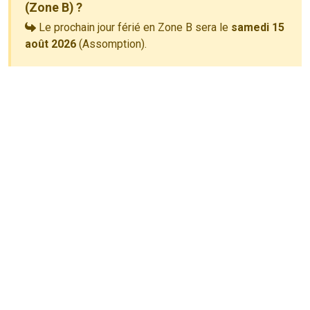
(Zone B) ?
Le prochain jour férié en Zone B sera le
samedi 15
août 2026
(Assomption).