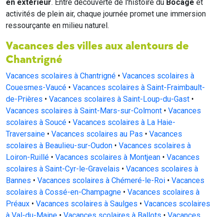
en extérieur
. Entre découverte de l'histoire du
Bocage
et
activités de plein air, chaque journée promet une immersion
ressourçante en milieu naturel.
Vacances des villes aux alentours de
Chantrigné
Vacances scolaires à Chantrigné
•
Vacances scolaires à
Couesmes-Vaucé
•
Vacances scolaires à Saint-Fraimbault-
de-Prières
•
Vacances scolaires à Saint-Loup-du-Gast
•
Vacances scolaires à Saint-Mars-sur-Colmont
•
Vacances
scolaires à Soucé
•
Vacances scolaires à La Haie-
Traversaine
•
Vacances scolaires au Pas
•
Vacances
scolaires à Beaulieu-sur-Oudon
•
Vacances scolaires à
Loiron-Ruillé
•
Vacances scolaires à Montjean
•
Vacances
scolaires à Saint-Cyr-le-Gravelais
•
Vacances scolaires à
Bannes
•
Vacances scolaires à Chémeré-le-Roi
•
Vacances
scolaires à Cossé-en-Champagne
•
Vacances scolaires à
Préaux
•
Vacances scolaires à Saulges
•
Vacances scolaires
à Val-du-Maine
•
Vacances scolaires à Ballots
•
Vacances