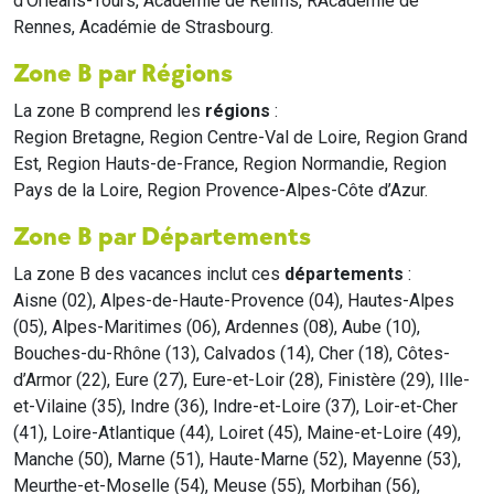
d'Orléans-Tours, Académie de Reims, RAcadémie de
Rennes, Académie de Strasbourg.
Zone B par Régions
La zone B comprend les
régions
:
Region Bretagne, Region Centre-Val de Loire, Region Grand
Est, Region Hauts-de-France, Region Normandie, Region
Pays de la Loire, Region Provence-Alpes-Côte d’Azur.
Zone B par Départements
La zone B des vacances inclut ces
départements
:
Aisne (02), Alpes-de-Haute-Provence (04), Hautes-Alpes
(05), Alpes-Maritimes (06), Ardennes (08), Aube (10),
Bouches-du-Rhône (13), Calvados (14), Cher (18), Côtes-
d’Armor (22), Eure (27), Eure-et-Loir (28), Finistère (29), Ille-
et-Vilaine (35), Indre (36), Indre-et-Loire (37), Loir-et-Cher
(41), Loire-Atlantique (44), Loiret (45), Maine-et-Loire (49),
Manche (50), Marne (51), Haute-Marne (52), Mayenne (53),
Meurthe-et-Moselle (54), Meuse (55), Morbihan (56),