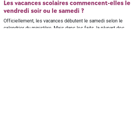
Les vacances scolaires commencent-elles le
vendredi soir ou le samedi ?
Officiellement, les vacances débutent le samedi selon le
calendrier du ministère. Mais dans les faits, la plupart des
élèves qui n'ont pas cours le samedi sont en vacances dès
le vendredi soir après leur dernier cours. Il est conseillé de
vérifier avec l'établissement scolaire si des cours ont lieu le
samedi matin.
Où trouver le calendrier scolaire officiel ?
Le calendrier scolaire officiel est publié sur le site du
ministère de l'Education nationale
. Les dates présentées sur
ce site reprennent les données officielles pour les années
scolaires en cours et à venir, pour chaque zone et chaque
ville de France.