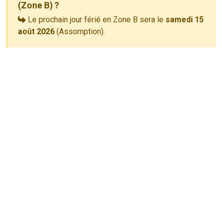
(Zone B) ?
Le prochain jour férié en Zone B sera le
samedi 15
août 2026
(Assomption).