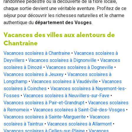
randonnée pédestre ou la découverte de la flore locale,
chaque sortie devient une véritable aventure. Profitez de ce
séjour pour découvrir les richesses naturelles et le charme
authentique du
département des Vosges
.
Vacances des villes aux alentours de
Chantraine
Vacances scolaires à Chantraine
•
Vacances scolaires à
Deyvillers
•
Vacances scolaires à Dignonville
•
Vacances
scolaires à Dinozé
•
Vacances scolaires à Dogneville
•
Vacances scolaires à Jeuxey
•
Vacances scolaires à
Longchamp
•
Vacances scolaires à Vaudéville
•
Vacances
scolaires à Coinches
•
Vacances scolaires à Nayemont-les-
Fosses
•
Vacances scolaires à Neuvillers-sur-Fave
•
Vacances scolaires à Pair-et-Grandrupt
•
Vacances scolaires
à Remomeix
•
Vacances scolaires à Saint-Dié-des-Vosges
•
Vacances scolaires à Sainte-Marguerite
•
Vacances
scolaires à Taintrux
•
Vacances scolaires à Allarmont
•
Vacances scolaires à Celles-sur-Plaine
•
Vacances