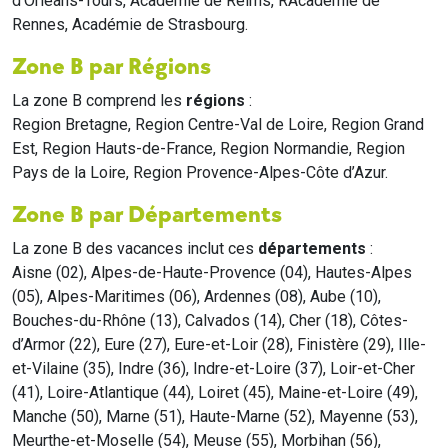
d'Orléans-Tours, Académie de Reims, RAcadémie de
Rennes, Académie de Strasbourg.
Zone B par Régions
La zone B comprend les
régions
:
Region Bretagne, Region Centre-Val de Loire, Region Grand
Est, Region Hauts-de-France, Region Normandie, Region
Pays de la Loire, Region Provence-Alpes-Côte d’Azur.
Zone B par Départements
La zone B des vacances inclut ces
départements
:
Aisne (02), Alpes-de-Haute-Provence (04), Hautes-Alpes
(05), Alpes-Maritimes (06), Ardennes (08), Aube (10),
Bouches-du-Rhône (13), Calvados (14), Cher (18), Côtes-
d’Armor (22), Eure (27), Eure-et-Loir (28), Finistère (29), Ille-
et-Vilaine (35), Indre (36), Indre-et-Loire (37), Loir-et-Cher
(41), Loire-Atlantique (44), Loiret (45), Maine-et-Loire (49),
Manche (50), Marne (51), Haute-Marne (52), Mayenne (53),
Meurthe-et-Moselle (54), Meuse (55), Morbihan (56),