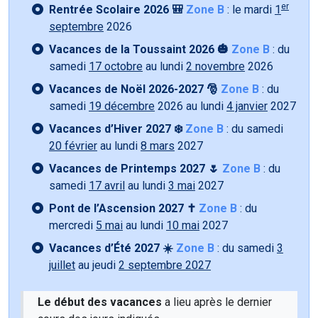
er
Rentrée Scolaire 2026 🎒
Zone B
: le mardi
1
septembre
2026
Vacances de la Toussaint 2026 🎃
Zone B
: du
samedi
17 octobre
au lundi
2 novembre
2026
Vacances de Noël 2026-2027 🎅
Zone B
: du
samedi
19 décembre
2026 au lundi
4 janvier
2027
Vacances d’Hiver 2027 ❄️
Zone B
: du samedi
20 février
au lundi
8 mars
2027
Vacances de Printemps 2027 🌷
Zone B
: du
samedi
17 avril
au lundi
3 mai
2027
Pont de l’Ascension 2027 ✝️
Zone B
: du
mercredi
5 mai
au lundi
10 mai
2027
Vacances d’Été 2027 ☀️
Zone B
: du samedi
3
juillet
au jeudi
2 septembre 2027
Le début des vacances
a lieu après le dernier