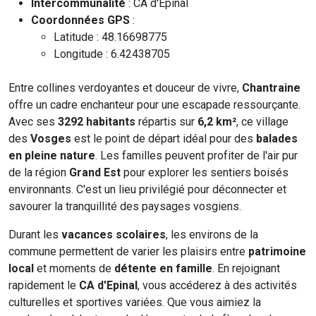
Intercommunalité
: CA d'Epinal
Coordonnées GPS
:
Latitude : 48.16698775
Longitude : 6.42438705
Entre collines verdoyantes et douceur de vivre,
Chantraine
offre un cadre enchanteur pour une escapade ressourçante.
Avec ses
3292 habitants
répartis sur
6,2 km²
, ce village
des
Vosges
est le point de départ idéal pour des
balades
en pleine nature
. Les familles peuvent profiter de l'air pur
de la région
Grand Est
pour explorer les sentiers boisés
environnants. C'est un lieu privilégié pour déconnecter et
savourer la tranquillité des paysages vosgiens.
Durant les
vacances scolaires
, les environs de la
commune permettent de varier les plaisirs entre
patrimoine
local
et moments de
détente en famille
. En rejoignant
rapidement le
CA d'Epinal
, vous accéderez à des activités
culturelles et sportives variées. Que vous aimiez la