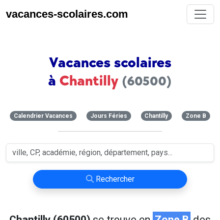
vacances-scolaires.com
Vacances scolaires
à
Chantilly
(60500)
Calendrier Vacances
Jours Féries
Chantilly
Zone B
Rechercher
Chantilly (60500)
se trouve en
Zone B
des