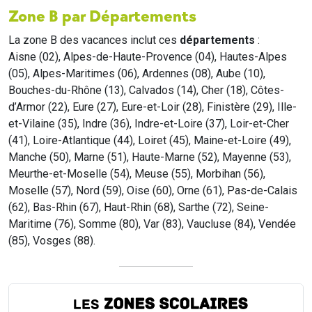
Zone B par Départements
La zone B des vacances inclut ces
départements
:
Aisne (02), Alpes-de-Haute-Provence (04), Hautes-Alpes
(05), Alpes-Maritimes (06), Ardennes (08), Aube (10),
Bouches-du-Rhône (13), Calvados (14), Cher (18), Côtes-
d’Armor (22), Eure (27), Eure-et-Loir (28), Finistère (29), Ille-
et-Vilaine (35), Indre (36), Indre-et-Loire (37), Loir-et-Cher
(41), Loire-Atlantique (44), Loiret (45), Maine-et-Loire (49),
Manche (50), Marne (51), Haute-Marne (52), Mayenne (53),
Meurthe-et-Moselle (54), Meuse (55), Morbihan (56),
Moselle (57), Nord (59), Oise (60), Orne (61), Pas-de-Calais
(62), Bas-Rhin (67), Haut-Rhin (68), Sarthe (72), Seine-
Maritime (76), Somme (80), Var (83), Vaucluse (84), Vendée
(85), Vosges (88).