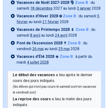
Vacances de Noël 2027-2028 🎅
Zone B
: du
samedi
18 décembre
2027 au lundi
3 janvier
2028
Vacances d’Hiver 2028 ❄️
Zone B
: du samedi
5
février
au lundi
21 février
2028
Vacances de Printemps 2028 🌷
Zone B
: du
samedi
8 avril
au lundi
24 avril
2028
Pont de l’Ascension 2028 ✝️
Zone B
: du
vendredi
26 mai
au lundi
29 mai
2028
Vacances d’Été 2028 ☀️
Zone B
: à partir du
mardi
4 juillet 2028
Le début des vacances
a lieu après le dernier
cours des jours indiqués.
(les élèves qui n'ont pas cours le samedi sont en vacances
le vendredi soir)
La reprise des cours
a lieu le matin des jours
indiqués.