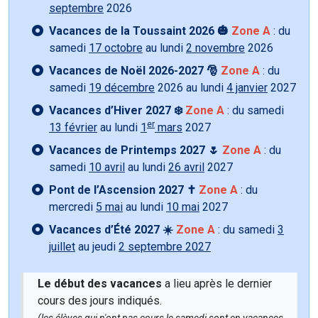
septembre
2026
Vacances de la Toussaint 2026 🎃
Zone A
: du
samedi
17 octobre
au lundi
2 novembre
2026
Vacances de Noël 2026-2027 🎅
Zone A
: du
samedi
19 décembre
2026 au lundi
4 janvier
2027
Vacances d’Hiver 2027 ❄️
Zone A
: du samedi
er
13 février
au lundi
1
mars
2027
Vacances de Printemps 2027 🌷
Zone A
: du
samedi
10 avril
au lundi
26 avril
2027
Pont de l’Ascension 2027 ✝️
Zone A
: du
mercredi
5 mai
au lundi
10 mai
2027
Vacances d’Été 2027 ☀️
Zone A
: du samedi
3
juillet
au jeudi
2 septembre 2027
Le début des vacances
a lieu après le dernier
cours des jours indiqués.