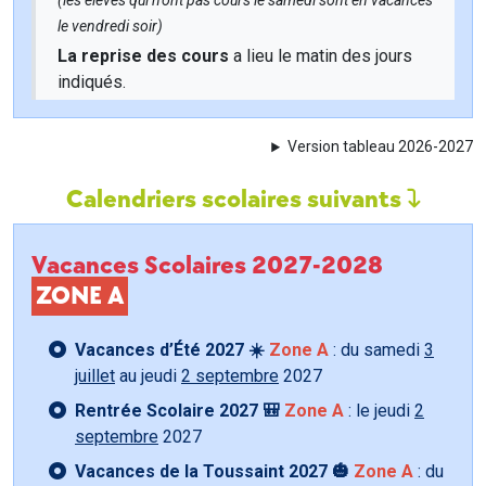
(les élèves qui n'ont pas cours le samedi sont en vacances
le vendredi soir)
La reprise des cours
a lieu le matin des jours
indiqués.
Version tableau 2026-2027
Calendriers scolaires suivants
Vacances Scolaires 2027-2028
ZONE A
Vacances d’Été 2027 ☀️
Zone A
: du samedi
3
juillet
au jeudi
2 septembre
2027
Rentrée Scolaire 2027 🎒
Zone A
: le jeudi
2
septembre
2027
Vacances de la Toussaint 2027 🎃
Zone A
: du