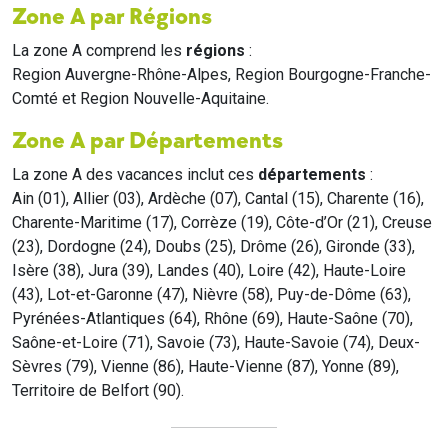
Zone A par Régions
La zone A comprend les
régions
:
Region Auvergne-Rhône-Alpes, Region Bourgogne-Franche-
Comté et Region Nouvelle-Aquitaine.
Zone A par Départements
La zone A des vacances inclut ces
départements
:
Ain (01), Allier (03), Ardèche (07), Cantal (15), Charente (16),
Charente-Maritime (17), Corrèze (19), Côte-d’Or (21), Creuse
(23), Dordogne (24), Doubs (25), Drôme (26), Gironde (33),
Isère (38), Jura (39), Landes (40), Loire (42), Haute-Loire
(43), Lot-et-Garonne (47), Nièvre (58), Puy-de-Dôme (63),
Pyrénées-Atlantiques (64), Rhône (69), Haute-Saône (70),
Saône-et-Loire (71), Savoie (73), Haute-Savoie (74), Deux-
Sèvres (79), Vienne (86), Haute-Vienne (87), Yonne (89),
Territoire de Belfort (90).