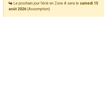
Le prochain jour férié en Zone A sera le
samedi 15
août 2026
(Assomption).