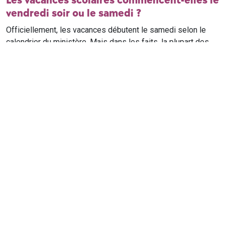
Les vacances scolaires commencent-elles le
vendredi soir ou le samedi ?
Officiellement, les vacances débutent le samedi selon le
calendrier du ministère. Mais dans les faits, la plupart des
élèves qui n'ont pas cours le samedi sont en vacances dès
le vendredi soir après leur dernier cours. Il est conseillé de
vérifier avec l'établissement scolaire si des cours ont lieu le
samedi matin.
Où trouver le calendrier scolaire officiel ?
Le calendrier scolaire officiel est publié sur le site du
ministère de l'Education nationale
. Les dates présentées sur
ce site reprennent les données officielles pour les années
scolaires en cours et à venir, pour chaque zone et chaque
ville de France.