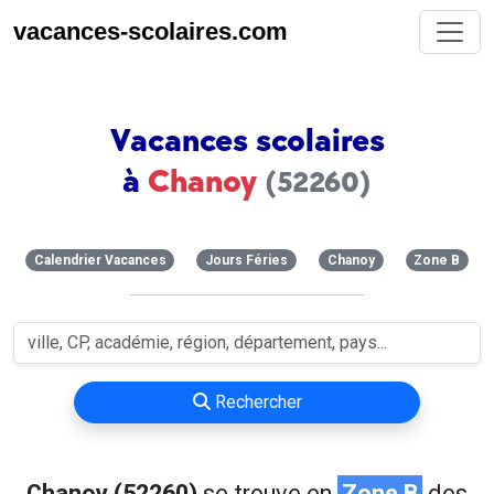
vacances-scolaires.com
Vacances scolaires
à
Chanoy
(52260)
Calendrier Vacances
Jours Féries
Chanoy
Zone B
Rechercher
Chanoy (52260)
se trouve en
Zone B
des