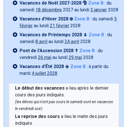
Vacances de Noël 2027-2028 🎅
Zone B
: du
samedi
18 décembre
2027 au lundi
3 janvier
2028
Vacances d’Hiver 2028 ❄️
Zone B
: du samedi
5
février
au lundi
21 février
2028
Vacances de Printemps 2028 🌷
Zone B
: du
samedi
8 avril
au lundi
24 avril
2028
Pont de l’Ascension 2028 ✝️
Zone B
: du
vendredi
26 mai
au lundi
29 mai
2028
Vacances d’Été 2028 ☀️
Zone B
: à partir du
mardi
4 juillet 2028
Le début des vacances
a lieu après le dernier
cours des jours indiqués.
(les élèves qui n'ont pas cours le samedi sont en vacances
le vendredi soir)
La reprise des cours
a lieu le matin des jours
indiqués.