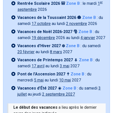
er
Rentrée Scolaire 2026 🎒
Zone B
: le mardi
1
septembre
2026
Vacances de la Toussaint 2026 🎃
Zone B
: du
samedi
17 octobre
au lundi
2 novembre
2026
Vacances de Noël 2026-2027 🎅
Zone B
: du
samedi
19 décembre
2026 au lundi
4 janvier
2027
Vacances d’Hiver 2027 ❄️
Zone B
: du samedi
20 février
au lundi
8 mars
2027
Vacances de Printemps 2027 🌷
Zone B
: du
samedi
17 avril
au lundi
3 mai
2027
Pont de l’Ascension 2027 ✝️
Zone B
: du
mercredi
5 mai
au lundi
10 mai
2027
Vacances d’Été 2027 ☀️
Zone B
: du samedi
3
juillet
au jeudi
2 septembre 2027
Le début des vacances
a lieu après le dernier