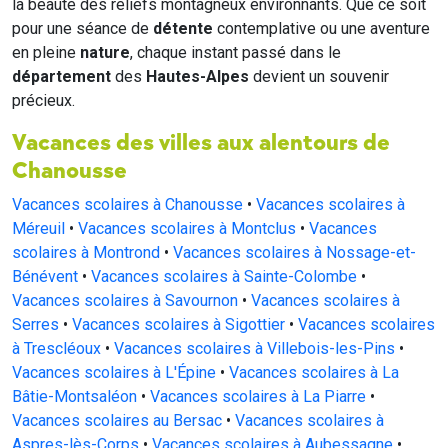
la beauté des reliefs montagneux environnants. Que ce soit
pour une séance de
détente
contemplative ou une aventure
en pleine
nature
, chaque instant passé dans le
département
des
Hautes-Alpes
devient un souvenir
précieux.
Vacances des villes aux alentours de
Chanousse
Vacances scolaires à Chanousse
•
Vacances scolaires à
Méreuil
•
Vacances scolaires à Montclus
•
Vacances
scolaires à Montrond
•
Vacances scolaires à Nossage-et-
Bénévent
•
Vacances scolaires à Sainte-Colombe
•
Vacances scolaires à Savournon
•
Vacances scolaires à
Serres
•
Vacances scolaires à Sigottier
•
Vacances scolaires
à Trescléoux
•
Vacances scolaires à Villebois-les-Pins
•
Vacances scolaires à L'Épine
•
Vacances scolaires à La
Bâtie-Montsaléon
•
Vacances scolaires à La Piarre
•
Vacances scolaires au Bersac
•
Vacances scolaires à
Aspres-lès-Corps
•
Vacances scolaires à Aubessagne
•