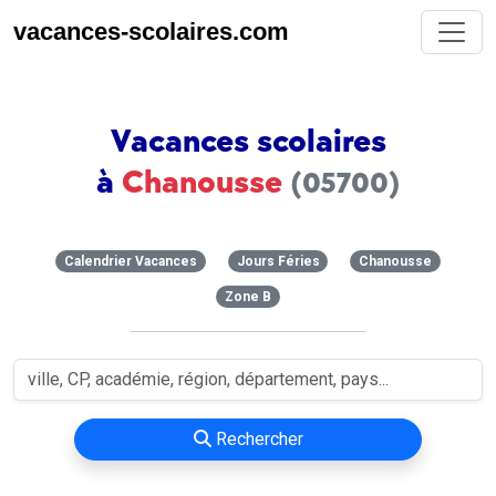
vacances-scolaires.com
Vacances scolaires
à
Chanousse
(05700)
Calendrier Vacances
Jours Féries
Chanousse
Zone B
Rechercher