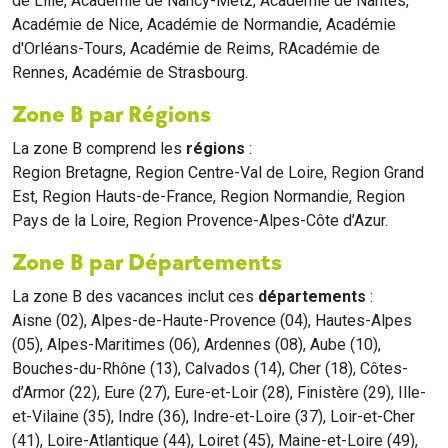
de Lille, Académie de Nancy-Metz, Académie de Nantes,
Académie de Nice, Académie de Normandie, Académie
d'Orléans-Tours, Académie de Reims, RAcadémie de
Rennes, Académie de Strasbourg.
Zone B par Régions
La zone B comprend les
régions
:
Region Bretagne, Region Centre-Val de Loire, Region Grand
Est, Region Hauts-de-France, Region Normandie, Region
Pays de la Loire, Region Provence-Alpes-Côte d’Azur.
Zone B par Départements
La zone B des vacances inclut ces
départements
:
Aisne (02), Alpes-de-Haute-Provence (04), Hautes-Alpes
(05), Alpes-Maritimes (06), Ardennes (08), Aube (10),
Bouches-du-Rhône (13), Calvados (14), Cher (18), Côtes-
d’Armor (22), Eure (27), Eure-et-Loir (28), Finistère (29), Ille-
et-Vilaine (35), Indre (36), Indre-et-Loire (37), Loir-et-Cher
(41), Loire-Atlantique (44), Loiret (45), Maine-et-Loire (49),