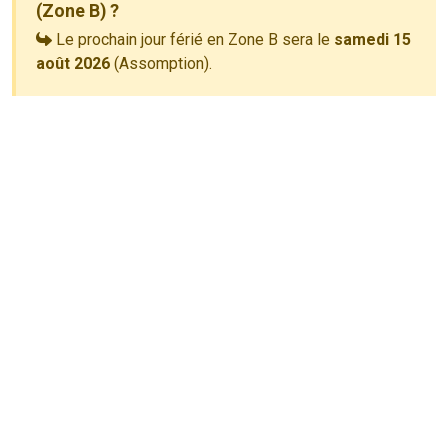
(Zone B) ?
Le prochain jour férié en Zone B sera le
samedi 15
août 2026
(Assomption).