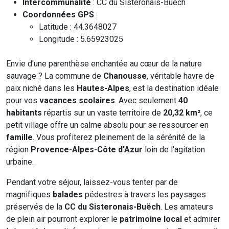
Intercommunalité
: CC du Sisteronais-Buëch
Coordonnées GPS
:
Latitude : 44.3648027
Longitude : 5.65923025
Envie d'une parenthèse enchantée au cœur de la nature
sauvage ? La commune de
Chanousse
, véritable havre de
paix niché dans les
Hautes-Alpes
, est la destination idéale
pour vos
vacances scolaires
. Avec seulement
40
habitants
répartis sur un vaste territoire de
20,32 km²
, ce
petit village offre un calme absolu pour se ressourcer en
famille
. Vous profiterez pleinement de la sérénité de la
région
Provence-Alpes-Côte d'Azur
loin de l'agitation
urbaine.
Pendant votre séjour, laissez-vous tenter par de
magnifiques
balades
pédestres à travers les paysages
préservés de la
CC du Sisteronais-Buëch
. Les amateurs
de plein air pourront explorer le
patrimoine local
et admirer