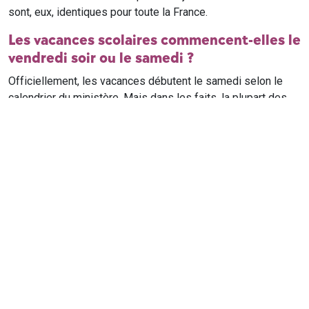
sont, eux, identiques pour toute la France.
Les vacances scolaires commencent-elles le
vendredi soir ou le samedi ?
Officiellement, les vacances débutent le samedi selon le
calendrier du ministère. Mais dans les faits, la plupart des
élèves qui n'ont pas cours le samedi sont en vacances dès
le vendredi soir après leur dernier cours. Il est conseillé de
vérifier avec l'établissement scolaire si des cours ont lieu le
samedi matin.
Où trouver le calendrier scolaire officiel ?
Le calendrier scolaire officiel est publié sur le site du
ministère de l'Education nationale
. Les dates présentées sur
ce site reprennent les données officielles pour les années
scolaires en cours et à venir, pour chaque zone et chaque
ville de France.