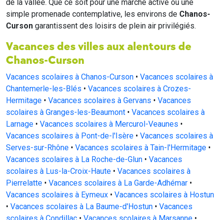
de la vallée. Que ce soit pour une marche active ou une
simple promenade contemplative, les environs de
Chanos-
Curson
garantissent des loisirs de plein air privilégiés.
Vacances des villes aux alentours de
Chanos-Curson
Vacances scolaires à Chanos-Curson
•
Vacances scolaires à
Chantemerle-les-Blés
•
Vacances scolaires à Crozes-
Hermitage
•
Vacances scolaires à Gervans
•
Vacances
scolaires à Granges-les-Beaumont
•
Vacances scolaires à
Larnage
•
Vacances scolaires à Mercurol-Veaunes
•
Vacances scolaires à Pont-de-l'Isère
•
Vacances scolaires à
Serves-sur-Rhône
•
Vacances scolaires à Tain-l'Hermitage
•
Vacances scolaires à La Roche-de-Glun
•
Vacances
scolaires à Lus-la-Croix-Haute
•
Vacances scolaires à
Pierrelatte
•
Vacances scolaires à La Garde-Adhémar
•
Vacances scolaires à Eymeux
•
Vacances scolaires à Hostun
•
Vacances scolaires à La Baume-d'Hostun
•
Vacances
scolaires à Condillac
•
Vacances scolaires à Marsanne
•