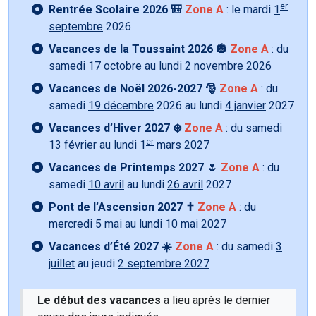
er
Rentrée Scolaire 2026 🎒
Zone A
: le mardi
1
septembre
2026
Vacances de la Toussaint 2026 🎃
Zone A
: du
samedi
17 octobre
au lundi
2 novembre
2026
Vacances de Noël 2026-2027 🎅
Zone A
: du
samedi
19 décembre
2026 au lundi
4 janvier
2027
Vacances d’Hiver 2027 ❄️
Zone A
: du samedi
er
13 février
au lundi
1
mars
2027
Vacances de Printemps 2027 🌷
Zone A
: du
samedi
10 avril
au lundi
26 avril
2027
Pont de l’Ascension 2027 ✝️
Zone A
: du
mercredi
5 mai
au lundi
10 mai
2027
Vacances d’Été 2027 ☀️
Zone A
: du samedi
3
juillet
au jeudi
2 septembre 2027
Le début des vacances
a lieu après le dernier