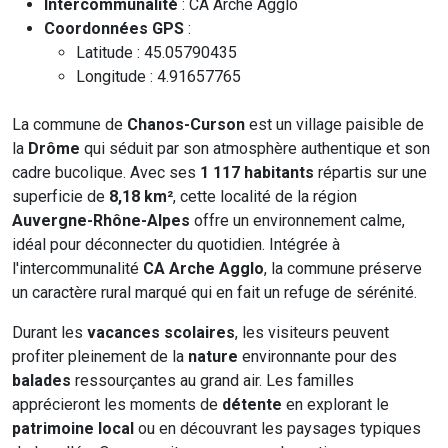
Intercommunalité
: CA Arche Agglo
Coordonnées GPS
:
Latitude : 45.05790435
Longitude : 4.91657765
La commune de
Chanos-Curson
est un village paisible de
la
Drôme
qui séduit par son atmosphère authentique et son
cadre bucolique. Avec ses
1 117 habitants
répartis sur une
superficie de
8,18 km²
, cette localité de la région
Auvergne-Rhône-Alpes
offre un environnement calme,
idéal pour déconnecter du quotidien. Intégrée à
l'intercommunalité
CA Arche Agglo
, la commune préserve
un caractère rural marqué qui en fait un refuge de sérénité.
Durant les
vacances scolaires
, les visiteurs peuvent
profiter pleinement de la
nature
environnante pour des
balades
ressourçantes au grand air. Les familles
apprécieront les moments de
détente
en explorant le
patrimoine local
ou en découvrant les paysages typiques