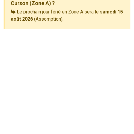
Curson (Zone A) ?
Le prochain jour férié en Zone A sera le
samedi 15
août 2026
(Assomption).