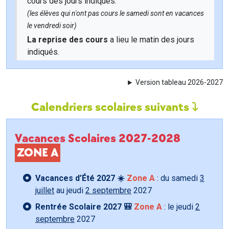
cours des jours indiqués.
(les élèves qui n'ont pas cours le samedi sont en vacances
le vendredi soir)
La reprise des cours
a lieu le matin des jours
indiqués.
Version tableau 2026-2027
Calendriers scolaires suivants
Vacances Scolaires 2027-2028
ZONE A
Vacances d’Été 2027 ☀️
Zone A
: du samedi
3
juillet
au jeudi
2 septembre
2027
Rentrée Scolaire 2027 🎒
Zone A
: le jeudi
2
septembre
2027