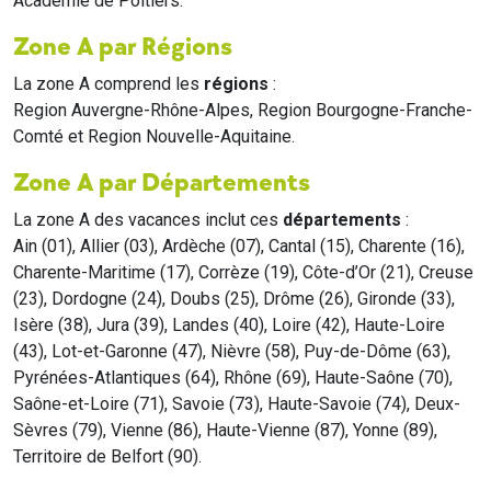
Académie de Poitiers.
Zone A par Régions
La zone A comprend les
régions
:
Region Auvergne-Rhône-Alpes, Region Bourgogne-Franche-
Comté et Region Nouvelle-Aquitaine.
Zone A par Départements
La zone A des vacances inclut ces
départements
:
Ain (01), Allier (03), Ardèche (07), Cantal (15), Charente (16),
Charente-Maritime (17), Corrèze (19), Côte-d’Or (21), Creuse
(23), Dordogne (24), Doubs (25), Drôme (26), Gironde (33),
Isère (38), Jura (39), Landes (40), Loire (42), Haute-Loire
(43), Lot-et-Garonne (47), Nièvre (58), Puy-de-Dôme (63),
Pyrénées-Atlantiques (64), Rhône (69), Haute-Saône (70),
Saône-et-Loire (71), Savoie (73), Haute-Savoie (74), Deux-
Sèvres (79), Vienne (86), Haute-Vienne (87), Yonne (89),
Territoire de Belfort (90).