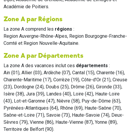
Académie de Poitiers.
Zone A par Régions
La zone A comprend les
régions
:
Region Auvergne-Rhône-Alpes, Region Bourgogne-Franche-
Comté et Region Nouvelle-Aquitaine.
Zone A par Départements
La zone A des vacances inclut ces
départements
:
Ain (01), Allier (03), Ardèche (07), Cantal (15), Charente (16),
Charente-Maritime (17), Corrèze (19), Côte-d’Or (21), Creuse
(23), Dordogne (24), Doubs (25), Drôme (26), Gironde (33),
Isère (38), Jura (39), Landes (40), Loire (42), Haute-Loire
(43), Lot-et-Garonne (47), Nièvre (58), Puy-de-Dôme (63),
Pyrénées-Atlantiques (64), Rhône (69), Haute-Saône (70),
Saône-et-Loire (71), Savoie (73), Haute-Savoie (74), Deux-
Sèvres (79), Vienne (86), Haute-Vienne (87), Yonne (89),
Territoire de Belfort (90).