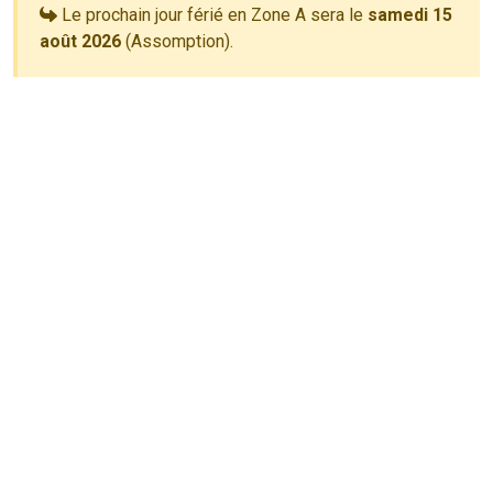
Le prochain jour férié en Zone A sera le
samedi 15
août 2026
(Assomption).