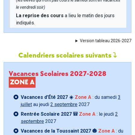
(les élèves qui n'ont pas cours le samedi sont en vacances
le vendredi soir)
La reprise des cours
a lieu le matin des jours
indiqués.
Version tableau 2026-2027
Calendriers scolaires suivants
Vacances Scolaires 2027-2028
ZONE A
Vacances d’Été 2027 ☀️
Zone A
: du samedi
3
juillet
au jeudi
2 septembre
2027
Rentrée Scolaire 2027 🎒
Zone A
: le jeudi
2
septembre
2027
Vacances de la Toussaint 2027 🎃
Zone A
: du