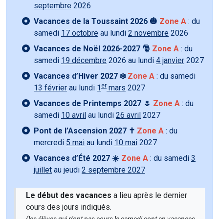
septembre
2026
Vacances de la Toussaint 2026 🎃
Zone A
: du
samedi
17 octobre
au lundi
2 novembre
2026
Vacances de Noël 2026-2027 🎅
Zone A
: du
samedi
19 décembre
2026 au lundi
4 janvier
2027
Vacances d’Hiver 2027 ❄️
Zone A
: du samedi
er
13 février
au lundi
1
mars
2027
Vacances de Printemps 2027 🌷
Zone A
: du
samedi
10 avril
au lundi
26 avril
2027
Pont de l’Ascension 2027 ✝️
Zone A
: du
mercredi
5 mai
au lundi
10 mai
2027
Vacances d’Été 2027 ☀️
Zone A
: du samedi
3
juillet
au jeudi
2 septembre 2027
Le début des vacances
a lieu après le dernier
cours des jours indiqués.