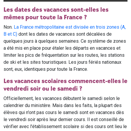
ministère de l'Education nationale. Les dates indiquées
suivent deux conventions importantes à connaître pour ne
pas se tromper :
Début des vacances
: les vacances scolaires
commencent
après le dernier cours
du jour indiqué.
Les élèves qui n'ont pas cours le samedi sont donc en
vacances dès le vendredi soir. Pour les élèves qui ont
cours le samedi, les vacances débutent officiellement
le samedi.
Retour en cours
: la rentrée s'effectue
le matin
du jour
indiqué dans le calendrier. Le premier cours a lieu ce
jour-là, pas le lendemain.
Les dates sont identiques pour toute la zone scolaire
correspondante (A, B ou C), quel que soit le département ou
la ville. Seules
les zones d'outre-mer
ont des calendriers
spécifiques.