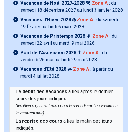
Vacances de Noël 2027-2028 🎅
Zone A
: du
samedi
18 décembre
2027 au lundi
3 janvier
2028
Vacances d’Hiver 2028 ❄️
Zone A
: du samedi
19 février
au lundi
6 mars
2028
Vacances de Printemps 2028 🌷
Zone A
: du
samedi
22 avril
au mardi
9 mai
2028
Pont de l’Ascension 2028 ✝️
Zone A
: du
vendredi
26 mai
au lundi
29 mai
2028
Vacances d’Été 2028 ☀️
Zone A
: à partir du
mardi
4 juillet 2028
Le début des vacances
a lieu après le dernier
cours des jours indiqués.
(les élèves qui n'ont pas cours le samedi sont en vacances
le vendredi soir)
La reprise des cours
a lieu le matin des jours
indiqués.