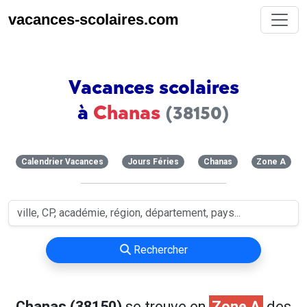
vacances-scolaires.com
Vacances scolaires
à
Chanas
(38150)
Calendrier Vacances
Jours Féries
Chanas
Zone A
Rechercher
Chanas (38150)
se trouve en
Zone A
des