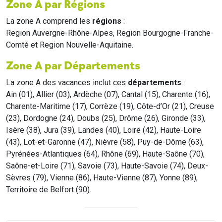
Zone A par Régions
La zone A comprend les
régions
:
Region Auvergne-Rhône-Alpes, Region Bourgogne-Franche-
Comté et Region Nouvelle-Aquitaine.
Zone A par Départements
La zone A des vacances inclut ces
départements
:
Ain (01), Allier (03), Ardèche (07), Cantal (15), Charente (16),
Charente-Maritime (17), Corrèze (19), Côte-d’Or (21), Creuse
(23), Dordogne (24), Doubs (25), Drôme (26), Gironde (33),
Isère (38), Jura (39), Landes (40), Loire (42), Haute-Loire
(43), Lot-et-Garonne (47), Nièvre (58), Puy-de-Dôme (63),
Pyrénées-Atlantiques (64), Rhône (69), Haute-Saône (70),
Saône-et-Loire (71), Savoie (73), Haute-Savoie (74), Deux-
Sèvres (79), Vienne (86), Haute-Vienne (87), Yonne (89),
Territoire de Belfort (90).