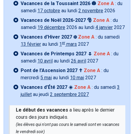
Vacances de la Toussaint 2026 🎃
Zone A
: du
samedi
17 octobre
au lundi
2 novembre
2026
Vacances de Noël 2026-2027 🎅
Zone A
: du
samedi
19 décembre
2026 au lundi
4 janvier
2027
Vacances d’Hiver 2027 ❄️
Zone A
: du samedi
er
13 février
au lundi
1
mars
2027
Vacances de Printemps 2027 🌷
Zone A
: du
samedi
10 avril
au lundi
26 avril
2027
Pont de l’Ascension 2027 ✝️
Zone A
: du
mercredi
5 mai
au lundi
10 mai
2027
Vacances d’Été 2027 ☀️
Zone A
: du samedi
3
juillet
au jeudi
2 septembre 2027
Le début des vacances
a lieu après le dernier
cours des jours indiqués.
(les élèves qui n'ont pas cours le samedi sont en vacances
le vendredi soir)