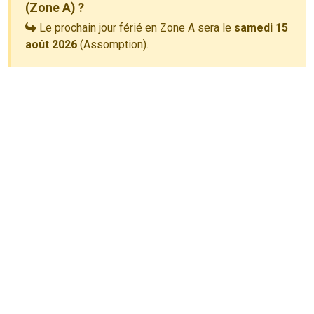
(Zone A) ?
Le prochain jour férié en Zone A sera le
samedi 15
août 2026
(Assomption).