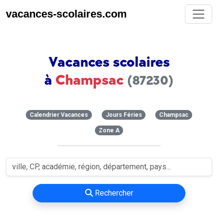
vacances-scolaires.com
Vacances scolaires
à
Champsac
(87230)
Calendrier Vacances
Jours Féries
Champsac
Zone A
Rechercher