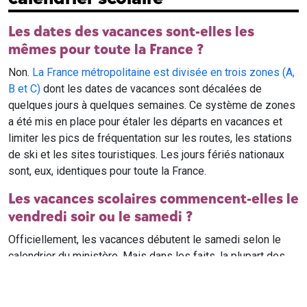
Les dates des vacances sont-elles les
mêmes pour toute la France ?
Non.
La France métropolitaine est divisée en trois zones (A,
B et C)
dont les dates de vacances sont décalées de
quelques jours à quelques semaines. Ce système de zones
a été mis en place pour étaler les départs en vacances et
limiter les pics de fréquentation sur les routes, les stations
de ski et les sites touristiques. Les jours fériés nationaux
sont, eux, identiques pour toute la France.
Les vacances scolaires commencent-elles le
vendredi soir ou le samedi ?
Officiellement, les vacances débutent le samedi selon le
calendrier du ministère. Mais dans les faits, la plupart des
élèves qui n'ont pas cours le samedi sont en vacances dès
le vendredi soir après leur dernier cours. Il est conseillé de
vérifier avec l'établissement scolaire si des cours ont lieu le