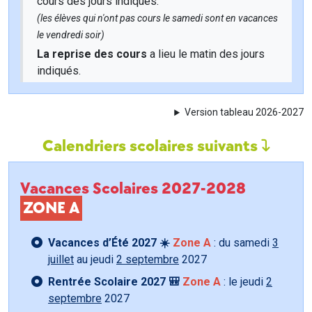
cours des jours indiqués.
(les élèves qui n'ont pas cours le samedi sont en vacances
le vendredi soir)
La reprise des cours
a lieu le matin des jours
indiqués.
Version tableau 2026-2027
Calendriers scolaires suivants
Vacances Scolaires 2027-2028
ZONE A
Vacances d’Été 2027 ☀️
Zone A
: du samedi
3
juillet
au jeudi
2 septembre
2027
Rentrée Scolaire 2027 🎒
Zone A
: le jeudi
2
septembre
2027