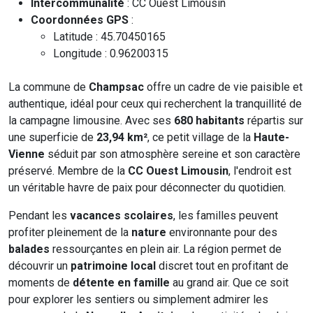
Intercommunalité
: CC Ouest Limousin
Coordonnées GPS
:
Latitude : 45.70450165
Longitude : 0.96200315
La commune de
Champsac
offre un cadre de vie paisible et
authentique, idéal pour ceux qui recherchent la tranquillité de
la campagne limousine. Avec ses
680 habitants
répartis sur
une superficie de
23,94 km²
, ce petit village de la
Haute-
Vienne
séduit par son atmosphère sereine et son caractère
préservé. Membre de la
CC Ouest Limousin
, l'endroit est
un véritable havre de paix pour déconnecter du quotidien.
Pendant les
vacances scolaires
, les familles peuvent
profiter pleinement de la
nature
environnante pour des
balades
ressourçantes en plein air. La région permet de
découvrir un
patrimoine local
discret tout en profitant de
moments de
détente en famille
au grand air. Que ce soit
pour explorer les sentiers ou simplement admirer les