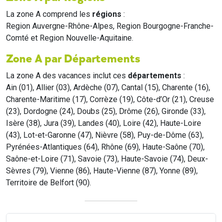
La zone A comprend les
régions
:
Region Auvergne-Rhône-Alpes, Region Bourgogne-Franche-
Comté et Region Nouvelle-Aquitaine.
Zone A par Départements
La zone A des vacances inclut ces
départements
:
Ain (01), Allier (03), Ardèche (07), Cantal (15), Charente (16),
Charente-Maritime (17), Corrèze (19), Côte-d’Or (21), Creuse
(23), Dordogne (24), Doubs (25), Drôme (26), Gironde (33),
Isère (38), Jura (39), Landes (40), Loire (42), Haute-Loire
(43), Lot-et-Garonne (47), Nièvre (58), Puy-de-Dôme (63),
Pyrénées-Atlantiques (64), Rhône (69), Haute-Saône (70),
Saône-et-Loire (71), Savoie (73), Haute-Savoie (74), Deux-
Sèvres (79), Vienne (86), Haute-Vienne (87), Yonne (89),
Territoire de Belfort (90).