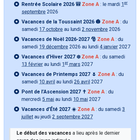
er
Rentrée Scolaire 2026 🎒
Zone A
: le mardi
1
septembre
2026
Vacances de la Toussaint 2026 🎃
Zone A
: du
samedi
17 octobre
au lundi
2 novembre
2026
Vacances de Noël 2026-2027 🎅
Zone A
: du
samedi
19 décembre
2026 au lundi
4 janvier
2027
Vacances d’Hiver 2027 ❄️
Zone A
: du samedi
er
13 février
au lundi
1
mars
2027
Vacances de Printemps 2027 🌷
Zone A
: du
samedi
10 avril
au lundi
26 avril
2027
Pont de l’Ascension 2027 ✝️
Zone A
: du
mercredi
5 mai
au lundi
10 mai
2027
Vacances d’Été 2027 ☀️
Zone A
: du samedi
3
juillet
au jeudi
2 septembre 2027
Le début des vacances
a lieu après le dernier