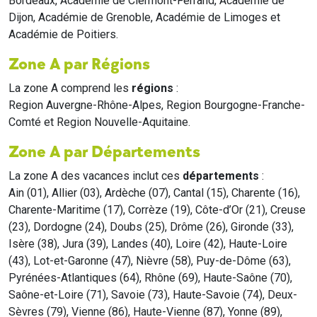
Bordeaux, Académie de Clermont-Ferrand, Académie de
Dijon, Académie de Grenoble, Académie de Limoges et
Académie de Poitiers.
Zone A par Régions
La zone A comprend les
régions
:
Region Auvergne-Rhône-Alpes, Region Bourgogne-Franche-
Comté et Region Nouvelle-Aquitaine.
Zone A par Départements
La zone A des vacances inclut ces
départements
:
Ain (01), Allier (03), Ardèche (07), Cantal (15), Charente (16),
Charente-Maritime (17), Corrèze (19), Côte-d’Or (21), Creuse
(23), Dordogne (24), Doubs (25), Drôme (26), Gironde (33),
Isère (38), Jura (39), Landes (40), Loire (42), Haute-Loire
(43), Lot-et-Garonne (47), Nièvre (58), Puy-de-Dôme (63),
Pyrénées-Atlantiques (64), Rhône (69), Haute-Saône (70),
Saône-et-Loire (71), Savoie (73), Haute-Savoie (74), Deux-
Sèvres (79), Vienne (86), Haute-Vienne (87), Yonne (89),