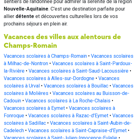
sentiers de randonnée pour admirer la sérénité de la région
Nouvelle-Aquitaine
. C'est une destination parfaite pour
allier
détente
et découvertes culturelles lors de vos
prochains séjours en plein air.
Vacances des villes aux alentours de
Champs-Romain
Vacances scolaires à Champs-Romain
•
Vacances scolaires
à Milhac-de-Nontron
•
Vacances scolaires à Saint-Pardoux-
la-Rivière
•
Vacances scolaires à Saint-Saud-Lacoussière
•
Vacances scolaires à Alles-sur-Dordogne
•
Vacances
scolaires à Urval
•
Vacances scolaires à Bouillac
•
Vacances
scolaires à Molières
•
Vacances scolaires au Buisson-de-
Cadouin
•
Vacances scolaires à La Roche-Chalais
•
Vacances scolaires à Eymet
•
Vacances scolaires à
Fonroque
•
Vacances scolaires à Razac-d'Eymet
•
Vacances
scolaires à Sadillac
•
Vacances scolaires à Saint-Aubin-de-
Cadelech
•
Vacances scolaires à Saint-Capraise-d'Eymet
•
Vacances scolaires à Saint-Julien-Innocence-Eulalie
•