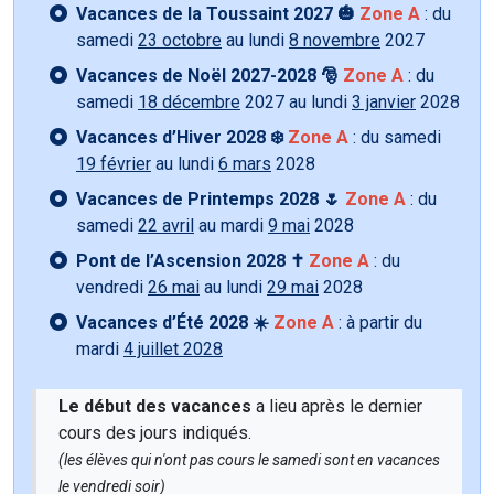
Vacances de la Toussaint 2027 🎃
Zone A
: du
samedi
23 octobre
au lundi
8 novembre
2027
Vacances de Noël 2027-2028 🎅
Zone A
: du
samedi
18 décembre
2027 au lundi
3 janvier
2028
Vacances d’Hiver 2028 ❄️
Zone A
: du samedi
19 février
au lundi
6 mars
2028
Vacances de Printemps 2028 🌷
Zone A
: du
samedi
22 avril
au mardi
9 mai
2028
Pont de l’Ascension 2028 ✝️
Zone A
: du
vendredi
26 mai
au lundi
29 mai
2028
Vacances d’Été 2028 ☀️
Zone A
: à partir du
mardi
4 juillet 2028
Le début des vacances
a lieu après le dernier
cours des jours indiqués.
(les élèves qui n'ont pas cours le samedi sont en vacances
le vendredi soir)