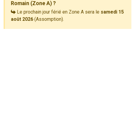
Romain (Zone A) ?
Le prochain jour férié en Zone A sera le
samedi 15
août 2026
(Assomption).