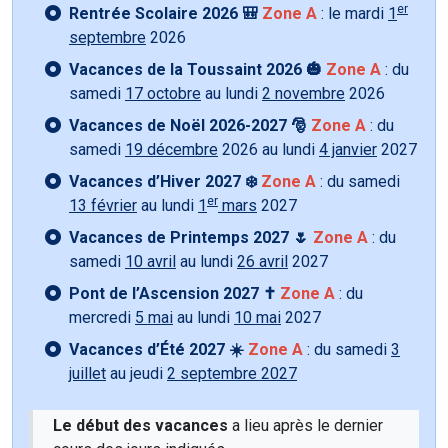
er
Rentrée Scolaire 2026 🎒
Zone A
: le mardi
1
septembre
2026
Vacances de la Toussaint 2026 🎃
Zone A
: du
samedi
17 octobre
au lundi
2 novembre
2026
Vacances de Noël 2026-2027 🎅
Zone A
: du
samedi
19 décembre
2026 au lundi
4 janvier
2027
Vacances d’Hiver 2027 ❄️
Zone A
: du samedi
er
13 février
au lundi
1
mars
2027
Vacances de Printemps 2027 🌷
Zone A
: du
samedi
10 avril
au lundi
26 avril
2027
Pont de l’Ascension 2027 ✝️
Zone A
: du
mercredi
5 mai
au lundi
10 mai
2027
Vacances d’Été 2027 ☀️
Zone A
: du samedi
3
juillet
au jeudi
2 septembre 2027
Le début des vacances
a lieu après le dernier