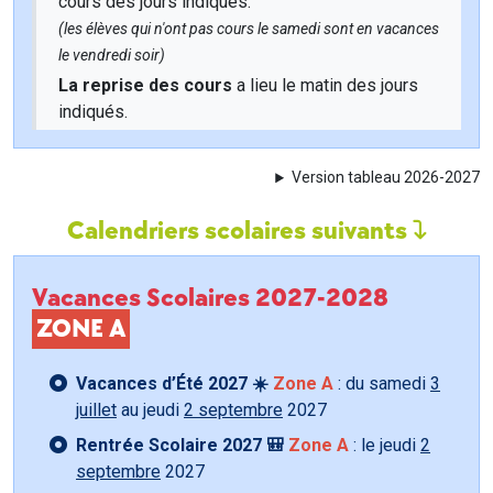
cours des jours indiqués.
(les élèves qui n'ont pas cours le samedi sont en vacances
le vendredi soir)
La reprise des cours
a lieu le matin des jours
indiqués.
Version tableau 2026-2027
Calendriers scolaires suivants
Vacances Scolaires 2027-2028
ZONE A
Vacances d’Été 2027 ☀️
Zone A
: du samedi
3
juillet
au jeudi
2 septembre
2027
Rentrée Scolaire 2027 🎒
Zone A
: le jeudi
2
septembre
2027