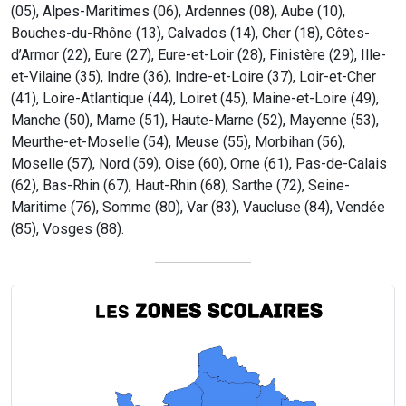
(05), Alpes-Maritimes (06), Ardennes (08), Aube (10),
Bouches-du-Rhône (13), Calvados (14), Cher (18), Côtes-
d’Armor (22), Eure (27), Eure-et-Loir (28), Finistère (29), Ille-
et-Vilaine (35), Indre (36), Indre-et-Loire (37), Loir-et-Cher
(41), Loire-Atlantique (44), Loiret (45), Maine-et-Loire (49),
Manche (50), Marne (51), Haute-Marne (52), Mayenne (53),
Meurthe-et-Moselle (54), Meuse (55), Morbihan (56),
Moselle (57), Nord (59), Oise (60), Orne (61), Pas-de-Calais
(62), Bas-Rhin (67), Haut-Rhin (68), Sarthe (72), Seine-
Maritime (76), Somme (80), Var (83), Vaucluse (84), Vendée
(85), Vosges (88).