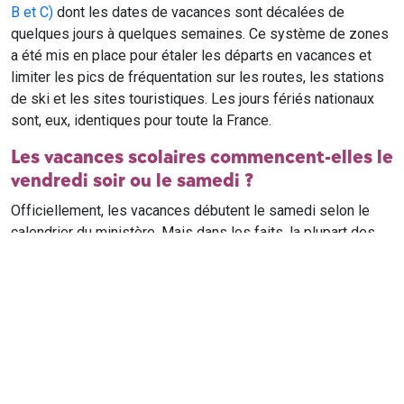
B et C)
dont les dates de vacances sont décalées de
quelques jours à quelques semaines. Ce système de zones
a été mis en place pour étaler les départs en vacances et
limiter les pics de fréquentation sur les routes, les stations
de ski et les sites touristiques. Les jours fériés nationaux
sont, eux, identiques pour toute la France.
Les vacances scolaires commencent-elles le
vendredi soir ou le samedi ?
Officiellement, les vacances débutent le samedi selon le
calendrier du ministère. Mais dans les faits, la plupart des
élèves qui n'ont pas cours le samedi sont en vacances dès
le vendredi soir après leur dernier cours. Il est conseillé de
vérifier avec l'établissement scolaire si des cours ont lieu le
samedi matin.
Où trouver le calendrier scolaire officiel ?
Le calendrier scolaire officiel est publié sur le site du