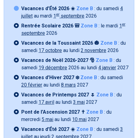
Vacances d’Été 2026 ☀️
Zone B
: du samedi
4
er
juillet
au mardi
1
septembre
2026
er
Rentrée Scolaire 2026 🎒
Zone B
: le mardi
1
septembre
2026
Vacances de la Toussaint 2026 🎃
Zone B
: du
samedi
17 octobre
au lundi
2 novembre
2026
Vacances de Noël 2026-2027 🎅
Zone B
: du
samedi
19 décembre
2026 au lundi
4 janvier
2027
Vacances d’Hiver 2027 ❄️
Zone B
: du samedi
20 février
au lundi
8 mars
2027
Vacances de Printemps 2027 🌷
Zone B
: du
samedi
17 avril
au lundi
3 mai
2027
Pont de l’Ascension 2027 ✝️
Zone B
: du
mercredi
5 mai
au lundi
10 mai
2027
Vacances d’Été 2027 ☀️
Zone B
: du samedi
3
juillet
au jeudi
2 septembre 2027