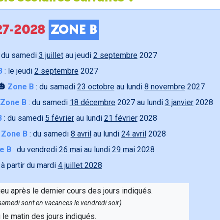
027-2028
ZONE B
 du samedi
3 juillet
au jeudi
2 septembre
2027
B
: le jeudi
2 septembre
2027
🎃
Zone B
: du samedi
23 octobre
au lundi
8 novembre
2027
Zone B
: du samedi
18 décembre
2027 au lundi
3 janvier
2028
B
: du samedi
5 février
au lundi
21 février
2028

Zone B
: du samedi
8 avril
au lundi
24 avril
2028
e B
: du vendredi
26 mai
au lundi
29 mai
2028
 à partir du mardi
4 juillet 2028
ieu après le dernier cours des jours indiqués.
e samedi sont en vacances le vendredi soir)
u le matin des jours indiqués.