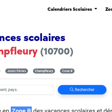
Calendriers Scolaires
Zo
nces scolaires
pfleury
(10700)
Jours Féries
Champfleury
Zone B
Rechercher
e en
Zone B
des vacances scolaires et d