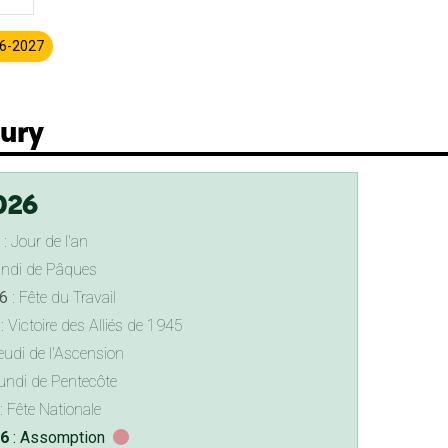
26-2027
eury
026
: Jour de l'an
undi de Pâques
6
: Fête du Travail
: Victoire des Alliés de 1945
eudi de l'Ascension
undi de Pentecôte
: Fête Nationale
26
: Assomption