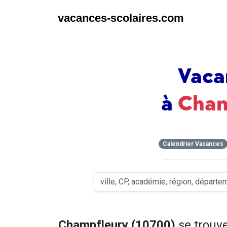
vacances-scolaires.com
Vaca
à
Cham
Calendrier Vacances
Champfleury (10700)
se trouv