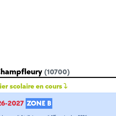
 Champfleury
(10700)
er scolaire en cours
026-2027
ZONE B
er