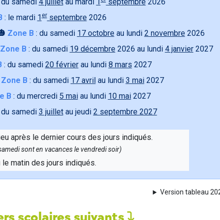
 du samedi
4 juillet
au mardi
1
septembre
2026
er
B
: le mardi
1
septembre
2026
🎃
Zone B
: du samedi
17 octobre
au lundi
2 novembre
2026
Zone B
: du samedi
19 décembre
2026 au lundi
4 janvier
2027
B
: du samedi
20 février
au lundi
8 mars
2027

Zone B
: du samedi
17 avril
au lundi
3 mai
2027
e B
: du mercredi
5 mai
au lundi
10 mai
2027
 du samedi
3 juillet
au jeudi
2 septembre 2027
ieu après le dernier cours des jours indiqués.
e samedi sont en vacances le vendredi soir)
u le matin des jours indiqués.
Version tableau 2
rs scolaires suivants