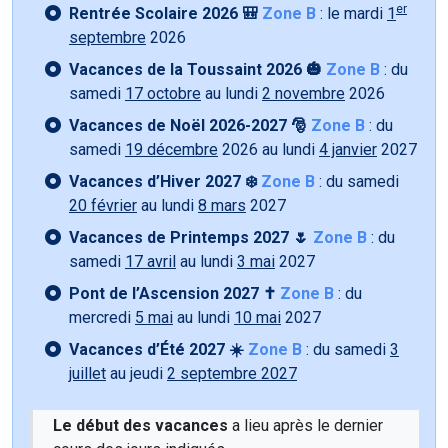
er
Rentrée Scolaire 2026 🎒
Zone B
: le mardi
1
septembre
2026
Vacances de la Toussaint 2026 🎃
Zone B
: du
samedi
17 octobre
au lundi
2 novembre
2026
Vacances de Noël 2026-2027 🎅
Zone B
: du
samedi
19 décembre
2026 au lundi
4 janvier
2027
Vacances d’Hiver 2027 ❄️
Zone B
: du samedi
20 février
au lundi
8 mars
2027
Vacances de Printemps 2027 🌷
Zone B
: du
samedi
17 avril
au lundi
3 mai
2027
Pont de l’Ascension 2027 ✝️
Zone B
: du
mercredi
5 mai
au lundi
10 mai
2027
Vacances d’Été 2027 ☀️
Zone B
: du samedi
3
juillet
au jeudi
2 septembre 2027
Le début des vacances
a lieu après le dernier