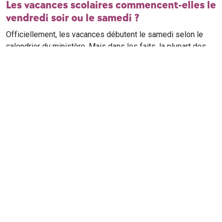
Les vacances scolaires commencent-elles le
vendredi soir ou le samedi ?
Officiellement, les vacances débutent le samedi selon le
calendrier du ministère. Mais dans les faits, la plupart des
élèves qui n'ont pas cours le samedi sont en vacances dès
le vendredi soir après leur dernier cours. Il est conseillé de
vérifier avec l'établissement scolaire si des cours ont lieu le
samedi matin.
Où trouver le calendrier scolaire officiel ?
Le calendrier scolaire officiel est publié sur le site du
ministère de l'Education nationale
. Les dates présentées sur
ce site reprennent les données officielles pour les années
scolaires en cours et à venir, pour chaque zone et chaque
ville de France.