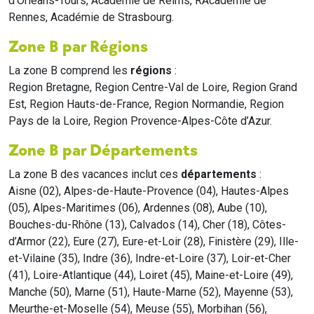
d'Orléans-Tours, Académie de Reims, RAcadémie de
Rennes, Académie de Strasbourg.
Zone B par Régions
La zone B comprend les
régions
:
Region Bretagne, Region Centre-Val de Loire, Region Grand
Est, Region Hauts-de-France, Region Normandie, Region
Pays de la Loire, Region Provence-Alpes-Côte d’Azur.
Zone B par Départements
La zone B des vacances inclut ces
départements
:
Aisne (02), Alpes-de-Haute-Provence (04), Hautes-Alpes
(05), Alpes-Maritimes (06), Ardennes (08), Aube (10),
Bouches-du-Rhône (13), Calvados (14), Cher (18), Côtes-
d’Armor (22), Eure (27), Eure-et-Loir (28), Finistère (29), Ille-
et-Vilaine (35), Indre (36), Indre-et-Loire (37), Loir-et-Cher
(41), Loire-Atlantique (44), Loiret (45), Maine-et-Loire (49),
Manche (50), Marne (51), Haute-Marne (52), Mayenne (53),
Meurthe-et-Moselle (54), Meuse (55), Morbihan (56),