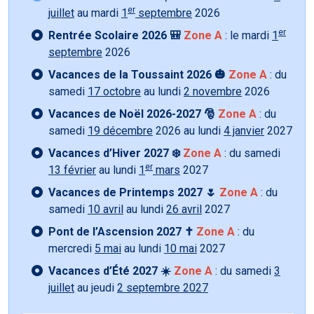
er
juillet
au mardi
1
septembre
2026
er
Rentrée Scolaire 2026 🎒
Zone A
: le mardi
1
septembre
2026
Vacances de la Toussaint 2026 🎃
Zone A
: du
samedi
17 octobre
au lundi
2 novembre
2026
Vacances de Noël 2026-2027 🎅
Zone A
: du
samedi
19 décembre
2026 au lundi
4 janvier
2027
Vacances d’Hiver 2027 ❄️
Zone A
: du samedi
er
13 février
au lundi
1
mars
2027
Vacances de Printemps 2027 🌷
Zone A
: du
samedi
10 avril
au lundi
26 avril
2027
Pont de l’Ascension 2027 ✝️
Zone A
: du
mercredi
5 mai
au lundi
10 mai
2027
Vacances d’Été 2027 ☀️
Zone A
: du samedi
3
juillet
au jeudi
2 septembre 2027