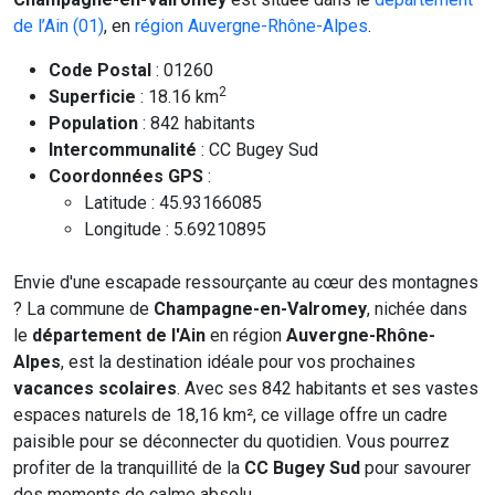
de l’Ain (01)
, en
région Auvergne-Rhône-Alpes
.
Code Postal
: 01260
2
Superficie
: 18.16 km
Population
: 842 habitants
Intercommunalité
: CC Bugey Sud
Coordonnées GPS
:
Latitude : 45.93166085
Longitude : 5.69210895
Envie d'une escapade ressourçante au cœur des montagnes
? La commune de
Champagne-en-Valromey
, nichée dans
le
département de l'Ain
en région
Auvergne-Rhône-
Alpes
, est la destination idéale pour vos prochaines
vacances scolaires
. Avec ses 842 habitants et ses vastes
espaces naturels de 18,16 km², ce village offre un cadre
paisible pour se déconnecter du quotidien. Vous pourrez
profiter de la tranquillité de la
CC Bugey Sud
pour savourer
des moments de calme absolu.