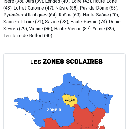
Isère (38), Jura (39), Landes (40), Loire (42), Haute-Loire
(43), Lot-et-Garonne (47), Nièvre (58), Puy-de-Dôme (63),
Pyrénées-Atlantiques (64), Rhône (69), Haute-Saône (70),
Saône-et-Loire (71), Savoie (73), Haute-Savoie (74), Deux-
Sèvres (79), Vienne (86), Haute-Vienne (87), Yonne (89),
Territoire de Belfort (90).