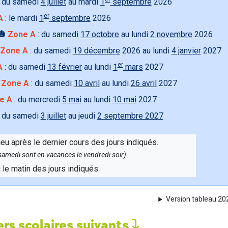
 du samedi
4 juillet
au mardi
1
septembre
2026
er
A
: le mardi
1
septembre
2026
🎃
Zone A
: du samedi
17 octobre
au lundi
2 novembre
2026
Zone A
: du samedi
19 décembre
2026 au lundi
4 janvier
2027
er
A
: du samedi
13 février
au lundi
1
mars
2027

Zone A
: du samedi
10 avril
au lundi
26 avril
2027
e A
: du mercredi
5 mai
au lundi
10 mai
2027
 du samedi
3 juillet
au jeudi
2 septembre 2027
ieu après le dernier cours des jours indiqués.
e samedi sont en vacances le vendredi soir)
u le matin des jours indiqués.
Version tableau 2
rs scolaires suivants