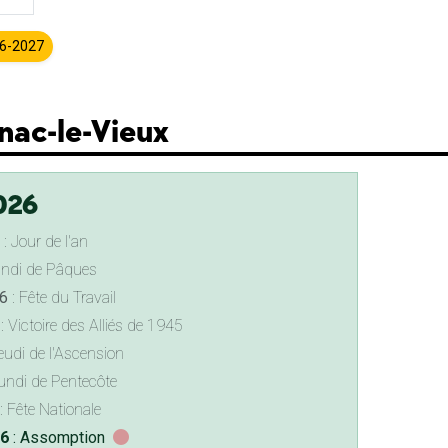
26-2027
nac-le-Vieux
026
: Jour de l'an
undi de Pâques
6
: Fête du Travail
: Victoire des Alliés de 1945
eudi de l'Ascension
undi de Pentecôte
: Fête Nationale
26
: Assomption