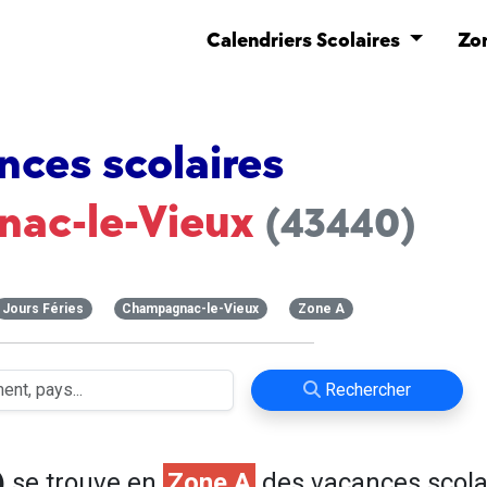
Calendriers Scolaires
Zo
nces scolaires
ac-le-Vieux
(43440)
Jours Féries
Champagnac-le-Vieux
Zone A
Rechercher
)
se trouve en
Zone A
des vacances scola