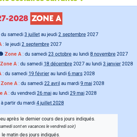
027-2028
ZONE A
 du samedi
3 juillet
au jeudi
2 septembre
2027
A
: le jeudi
2 septembre
2027
🎃
Zone A
: du samedi
23 octobre
au lundi
8 novembre
2027
Zone A
: du samedi
18 décembre
2027 au lundi
3 janvier
2028
A
: du samedi
19 février
au lundi
6 mars
2028

Zone A
: du samedi
22 avril
au mardi
9 mai
2028
e A
: du vendredi
26 mai
au lundi
29 mai
2028
 à partir du mardi
4 juillet 2028
ieu après le dernier cours des jours indiqués.
e samedi sont en vacances le vendredi soir)
u le matin des jours indiqués.