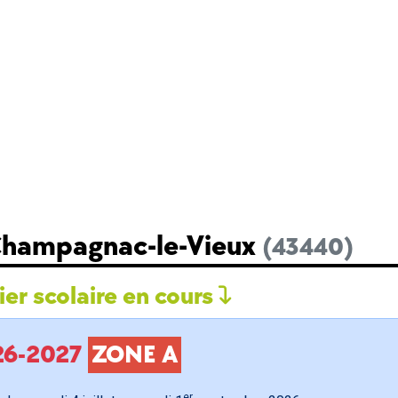
 Champagnac-le-Vieux
(43440)
er scolaire en cours
026-2027
ZONE A
er