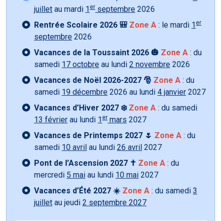
er
juillet
au mardi
1
septembre
2026
er
Rentrée Scolaire 2026 🎒
Zone A
: le mardi
1
septembre
2026
Vacances de la Toussaint 2026 🎃
Zone A
: du
samedi
17 octobre
au lundi
2 novembre
2026
Vacances de Noël 2026-2027 🎅
Zone A
: du
samedi
19 décembre
2026 au lundi
4 janvier
2027
Vacances d’Hiver 2027 ❄️
Zone A
: du samedi
er
13 février
au lundi
1
mars
2027
Vacances de Printemps 2027 🌷
Zone A
: du
samedi
10 avril
au lundi
26 avril
2027
Pont de l’Ascension 2027 ✝️
Zone A
: du
mercredi
5 mai
au lundi
10 mai
2027
Vacances d’Été 2027 ☀️
Zone A
: du samedi
3
juillet
au jeudi
2 septembre 2027