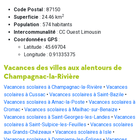
Code Postal
: 87150
2
Superficie
: 24.46 km
Population
: 574 habitants
Intercommunalité
: CC Ouest Limousin
Coordonnées GPS
:
Latitude : 45.69704
Longitude : 0.91335375
Vacances des villes aux alentours de
Champagnac-la-Rivière
Vacances scolaires à Champagnac-la-Rivière
•
Vacances
scolaires à Cussac
•
Vacances scolaires à Saint-Bazile
•
Vacances scolaires à Arnac-la-Poste
•
Vacances scolaires à
Cromac
•
Vacances scolaires à Mailhac-sur-Benaize
•
Vacances scolaires à Saint-Georges-les-Landes
•
Vacances
scolaires à Saint-Sulpice-les-Feuilles
•
Vacances scolaires
aux Grands-Chézeaux
•
Vacances scolaires à Isle
•
Vacances scolaires à Dompierre-les-Églises
•
Vacances