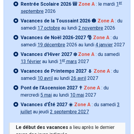
er
Rentrée Scolaire 2026 🎒
Zone A
: le mardi
1
septembre
2026
Vacances de la Toussaint 2026 🎃
Zone A
: du
samedi
17 octobre
au lundi
2 novembre
2026
Vacances de Noël 2026-2027 🎅
Zone A
: du
samedi
19 décembre
2026 au lundi
4 janvier
2027
Vacances d’Hiver 2027 ❄️
Zone A
: du samedi
er
13 février
au lundi
1
mars
2027
Vacances de Printemps 2027 🌷
Zone A
: du
samedi
10 avril
au lundi
26 avril
2027
Pont de l’Ascension 2027 ✝️
Zone A
: du
mercredi
5 mai
au lundi
10 mai
2027
Vacances d’Été 2027 ☀️
Zone A
: du samedi
3
juillet
au jeudi
2 septembre 2027
Le début des vacances
a lieu après le dernier