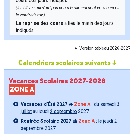
cours des jours indiqués.
(les élèves qui n'ont pas cours le samedi sont en vacances
le vendredi soir)
La reprise des cours
a lieu le matin des jours
indiqués.
Version tableau 2026-2027
Calendriers scolaires suivants
Vacances Scolaires 2027-2028
ZONE A
Vacances d’Été 2027 ☀️
Zone A
: du samedi
3
juillet
au jeudi
2 septembre
2027
Rentrée Scolaire 2027 🎒
Zone A
: le jeudi
2
septembre
2027