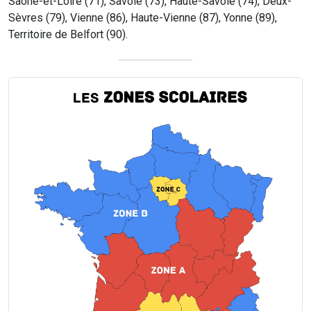
Saône-et-Loire (71), Savoie (73), Haute-Savoie (74), Deux-
Sèvres (79), Vienne (86), Haute-Vienne (87), Yonne (89),
Territoire de Belfort (90).