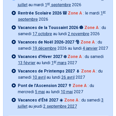
er
juillet
au mardi
1
septembre
2026
er
Rentrée Scolaire 2026 🎒
Zone A
: le mardi
1
septembre
2026
Vacances de la Toussaint 2026 🎃
Zone A
: du
samedi
17 octobre
au lundi
2 novembre
2026
Vacances de Noël 2026-2027 🎅
Zone A
: du
samedi
19 décembre
2026 au lundi
4 janvier
2027
Vacances d’Hiver 2027 ❄️
Zone A
: du samedi
er
13 février
au lundi
1
mars
2027
Vacances de Printemps 2027 🌷
Zone A
: du
samedi
10 avril
au lundi
26 avril
2027
Pont de l’Ascension 2027 ✝️
Zone A
: du
mercredi
5 mai
au lundi
10 mai
2027
Vacances d’Été 2027 ☀️
Zone A
: du samedi
3
juillet
au jeudi
2 septembre 2027