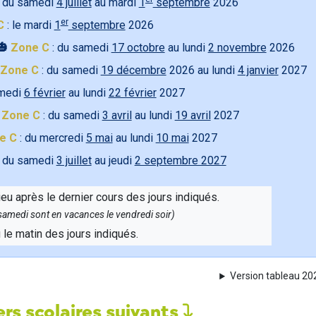
 du samedi
4 juillet
au mardi
1
septembre
2026
er
C
: le mardi
1
septembre
2026
🎃
Zone C
: du samedi
17 octobre
au lundi
2 novembre
2026
Zone C
: du samedi
19 décembre
2026 au lundi
4 janvier
2027
amedi
6 février
au lundi
22 février
2027

Zone C
: du samedi
3 avril
au lundi
19 avril
2027
e C
: du mercredi
5 mai
au lundi
10 mai
2027
 du samedi
3 juillet
au jeudi
2 septembre 2027
ieu après le dernier cours des jours indiqués.
e samedi sont en vacances le vendredi soir)
u le matin des jours indiqués.
Version tableau 2
rs scolaires suivants