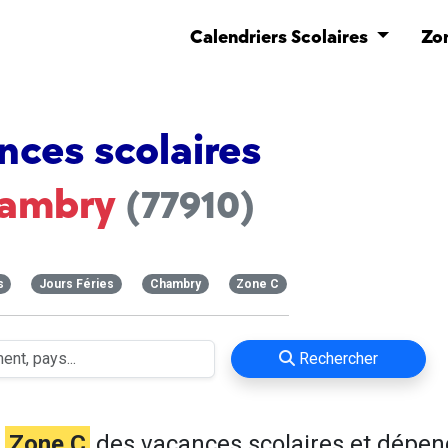
Calendriers Scolaires
Zo
nces scolaires
ambry
(77910)
s
Jours Féries
Chambry
Zone C
Rechercher
n
Zone C
des vacances scolaires et dépen