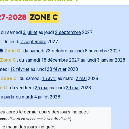
027-2028
ZONE C
 du samedi
3 juillet
au jeudi
2 septembre
2027
C
: le jeudi
2 septembre
2027
🎃
Zone C
: du samedi
23 octobre
au lundi
8 novembre
2027
Zone C
: du samedi
18 décembre
2027 au lundi
3 janvier
2028
amedi
12 février
au lundi
28 février
2028

Zone C
: du samedi
15 avril
au mardi
2 mai
2028
e C
: du vendredi
26 mai
au lundi
29 mai
2028
 à partir du mardi
4 juillet 2028
ieu après le dernier cours des jours indiqués.
e samedi sont en vacances le vendredi soir)
u le matin des jours indiqués.