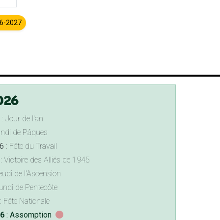
26-2027
026
: Jour de l'an
undi de Pâques
6
: Fête du Travail
: Victoire des Alliés de 1945
eudi de l'Ascension
undi de Pentecôte
: Fête Nationale
26
: Assomption