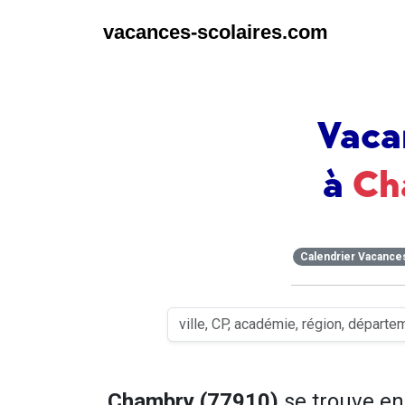
vacances-scolaires.com
Vaca
à
Ch
Calendrier Vacance
Chambry (77910)
se trouve e