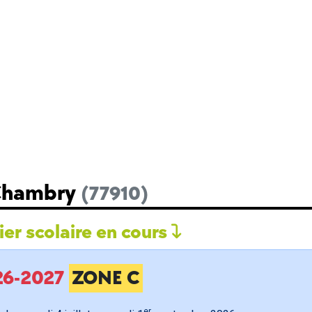
 Chambry
(77910)
er scolaire en cours
026-2027
ZONE C
er