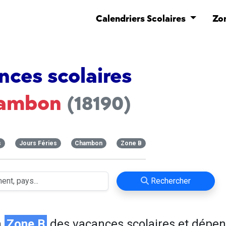
Calendriers Scolaires
Zo
nces scolaires
ambon
(18190)
s
Jours Féries
Chambon
Zone B
Rechercher
n
Zone B
des vacances scolaires et dépe