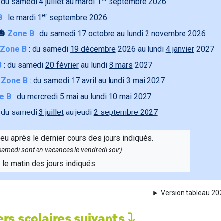
 du samedi
4 juillet
au mardi
1
septembre
2026
er
B
: le mardi
1
septembre
2026
🎃
Zone B
: du samedi
17 octobre
au lundi
2 novembre
2026
Zone B
: du samedi
19 décembre
2026 au lundi
4 janvier
2027
B
: du samedi
20 février
au lundi
8 mars
2027

Zone B
: du samedi
17 avril
au lundi
3 mai
2027
e B
: du mercredi
5 mai
au lundi
10 mai
2027
 du samedi
3 juillet
au jeudi
2 septembre 2027
ieu après le dernier cours des jours indiqués.
e samedi sont en vacances le vendredi soir)
u le matin des jours indiqués.
Version tableau 2
rs scolaires suivants