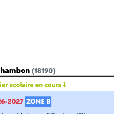
 Chambon
(18190)
er scolaire en cours
026-2027
ZONE B
er