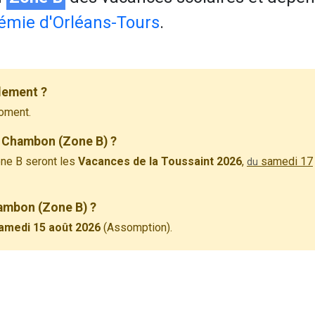
émie d'Orléans-Tours
.
lement ?
oment.
à Chambon (Zone B) ?
ne B seront les
Vacances de la Toussaint 2026
,
samedi 17
du
hambon (Zone B) ?
amedi 15 août 2026
(Assomption).