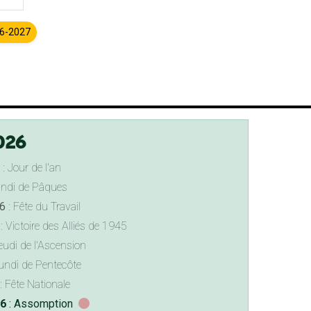
26-2027
026
: Jour de l'an
undi de Pâques
6
: Fête du Travail
: Victoire des Alliés de 1945
eudi de l'Ascension
undi de Pentecôte
: Fête Nationale
26
: Assomption