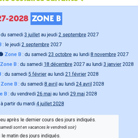
027-2028
ZONE B
 du samedi
3 juillet
au jeudi
2 septembre
2027
B
: le jeudi
2 septembre
2027
🎃
Zone B
: du samedi
23 octobre
au lundi
8 novembre
2027
Zone B
: du samedi
18 décembre
2027 au lundi
3 janvier
2028
B
: du samedi
5 février
au lundi
21 février
2028

Zone B
: du samedi
8 avril
au lundi
24 avril
2028
e B
: du vendredi
26 mai
au lundi
29 mai
2028
 à partir du mardi
4 juillet 2028
ieu après le dernier cours des jours indiqués.
e samedi sont en vacances le vendredi soir)
u le matin des jours indiqués.