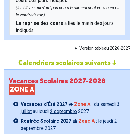
cours des jours indiqués.
(les élèves qui n'ont pas cours le samedi sont en vacances
le vendredi soir)
La reprise des cours
a lieu le matin des jours
indiqués.
Version tableau 2026-2027
Calendriers scolaires suivants
Vacances Scolaires 2027-2028
ZONE A
Vacances d’Été 2027 ☀️
Zone A
: du samedi
3
juillet
au jeudi
2 septembre
2027
Rentrée Scolaire 2027 🎒
Zone A
: le jeudi
2
septembre
2027