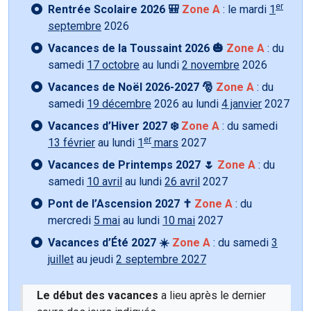
er
Rentrée Scolaire 2026 🎒
Zone A
: le mardi
1
septembre
2026
Vacances de la Toussaint 2026 🎃
Zone A
: du
samedi
17 octobre
au lundi
2 novembre
2026
Vacances de Noël 2026-2027 🎅
Zone A
: du
samedi
19 décembre
2026 au lundi
4 janvier
2027
Vacances d’Hiver 2027 ❄️
Zone A
: du samedi
er
13 février
au lundi
1
mars
2027
Vacances de Printemps 2027 🌷
Zone A
: du
samedi
10 avril
au lundi
26 avril
2027
Pont de l’Ascension 2027 ✝️
Zone A
: du
mercredi
5 mai
au lundi
10 mai
2027
Vacances d’Été 2027 ☀️
Zone A
: du samedi
3
juillet
au jeudi
2 septembre 2027
Le début des vacances
a lieu après le dernier