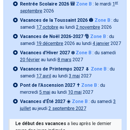
er
Rentrée Scolaire 2026 🎒
Zone B
: le mardi
1
septembre
2026
Vacances de la Toussaint 2026 🎃
Zone B
: du
samedi
17 octobre
au lundi
2 novembre
2026
Vacances de Noël 2026-2027 🎅
Zone B
: du
samedi
19 décembre
2026 au lundi
4 janvier
2027
Vacances d’Hiver 2027 ❄️
Zone B
: du samedi
20 février
au lundi
8 mars
2027
Vacances de Printemps 2027 🌷
Zone B
: du
samedi
17 avril
au lundi
3 mai
2027
Pont de l’Ascension 2027 ✝️
Zone B
: du
mercredi
5 mai
au lundi
10 mai
2027
Vacances d’Été 2027 ☀️
Zone B
: du samedi
3
juillet
au jeudi
2 septembre 2027
Le début des vacances
a lieu après le dernier