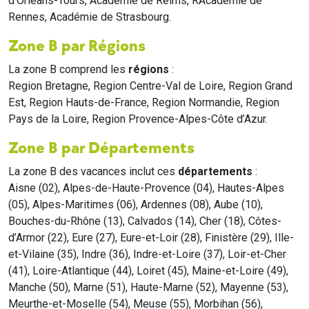
d'Orléans-Tours, Académie de Reims, RAcadémie de
Rennes, Académie de Strasbourg.
Zone B par Régions
La zone B comprend les
régions
:
Region Bretagne, Region Centre-Val de Loire, Region Grand
Est, Region Hauts-de-France, Region Normandie, Region
Pays de la Loire, Region Provence-Alpes-Côte d’Azur.
Zone B par Départements
La zone B des vacances inclut ces
départements
:
Aisne (02), Alpes-de-Haute-Provence (04), Hautes-Alpes
(05), Alpes-Maritimes (06), Ardennes (08), Aube (10),
Bouches-du-Rhône (13), Calvados (14), Cher (18), Côtes-
d’Armor (22), Eure (27), Eure-et-Loir (28), Finistère (29), Ille-
et-Vilaine (35), Indre (36), Indre-et-Loire (37), Loir-et-Cher
(41), Loire-Atlantique (44), Loiret (45), Maine-et-Loire (49),
Manche (50), Marne (51), Haute-Marne (52), Mayenne (53),
Meurthe-et-Moselle (54), Meuse (55), Morbihan (56),