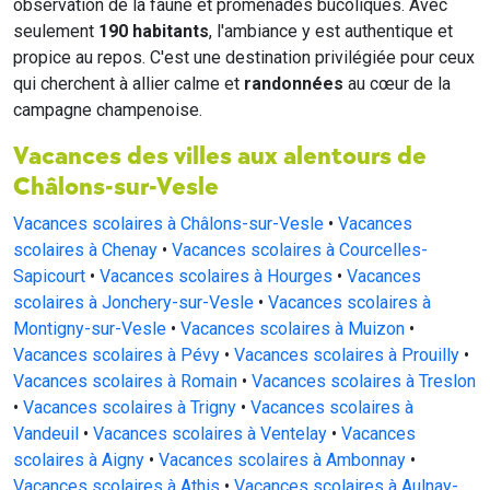
observation de la faune et promenades bucoliques. Avec
seulement
190 habitants
, l'ambiance y est authentique et
propice au repos. C'est une destination privilégiée pour ceux
qui cherchent à allier calme et
randonnées
au cœur de la
campagne champenoise.
Vacances des villes aux alentours de
Châlons-sur-Vesle
Vacances scolaires à Châlons-sur-Vesle
•
Vacances
scolaires à Chenay
•
Vacances scolaires à Courcelles-
Sapicourt
•
Vacances scolaires à Hourges
•
Vacances
scolaires à Jonchery-sur-Vesle
•
Vacances scolaires à
Montigny-sur-Vesle
•
Vacances scolaires à Muizon
•
Vacances scolaires à Pévy
•
Vacances scolaires à Prouilly
•
Vacances scolaires à Romain
•
Vacances scolaires à Treslon
•
Vacances scolaires à Trigny
•
Vacances scolaires à
Vandeuil
•
Vacances scolaires à Ventelay
•
Vacances
scolaires à Aigny
•
Vacances scolaires à Ambonnay
•
Vacances scolaires à Athis
•
Vacances scolaires à Aulnay-