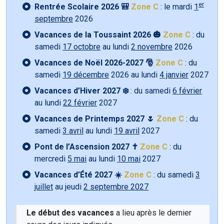
er
Rentrée Scolaire 2026 🎒
Zone C
: le mardi
1
septembre
2026
Vacances de la Toussaint 2026 🎃
Zone C
: du
samedi
17 octobre
au lundi
2 novembre
2026
Vacances de Noël 2026-2027 🎅
Zone C
: du
samedi
19 décembre
2026 au lundi
4 janvier
2027
Vacances d’Hiver 2027 ❄️
: du samedi
6 février
au lundi
22 février
2027
Vacances de Printemps 2027 🌷
Zone C
: du
samedi
3 avril
au lundi
19 avril
2027
Pont de l’Ascension 2027 ✝️
Zone C
: du
mercredi
5 mai
au lundi
10 mai
2027
Vacances d’Été 2027 ☀️
Zone C
: du samedi
3
juillet
au jeudi
2 septembre 2027
Le début des vacances
a lieu après le dernier