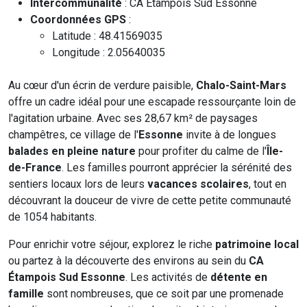
Intercommunalité
: CA Étampois Sud Essonne
Coordonnées GPS
:
Latitude : 48.41569035
Longitude : 2.05640035
Au cœur d'un écrin de verdure paisible,
Chalo-Saint-Mars
offre un cadre idéal pour une escapade ressourçante loin de
l'agitation urbaine. Avec ses 28,67 km² de paysages
champêtres, ce village de l'
Essonne
invite à de longues
balades en pleine nature
pour profiter du calme de l'
Île-
de-France
. Les familles pourront apprécier la sérénité des
sentiers locaux lors de leurs
vacances scolaires
, tout en
découvrant la douceur de vivre de cette petite communauté
de 1054 habitants.
Pour enrichir votre séjour, explorez le riche
patrimoine local
ou partez à la découverte des environs au sein du
CA
Étampois Sud Essonne
. Les activités de
détente en
famille
sont nombreuses, que ce soit par une promenade