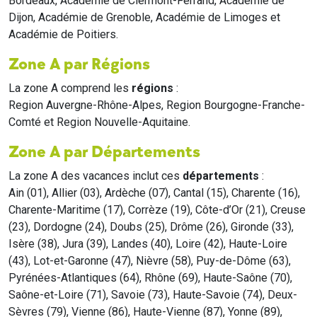
Bordeaux, Académie de Clermont-Ferrand, Académie de
Dijon, Académie de Grenoble, Académie de Limoges et
Académie de Poitiers.
Zone A par Régions
La zone A comprend les
régions
:
Region Auvergne-Rhône-Alpes, Region Bourgogne-Franche-
Comté et Region Nouvelle-Aquitaine.
Zone A par Départements
La zone A des vacances inclut ces
départements
:
Ain (01), Allier (03), Ardèche (07), Cantal (15), Charente (16),
Charente-Maritime (17), Corrèze (19), Côte-d’Or (21), Creuse
(23), Dordogne (24), Doubs (25), Drôme (26), Gironde (33),
Isère (38), Jura (39), Landes (40), Loire (42), Haute-Loire
(43), Lot-et-Garonne (47), Nièvre (58), Puy-de-Dôme (63),
Pyrénées-Atlantiques (64), Rhône (69), Haute-Saône (70),
Saône-et-Loire (71), Savoie (73), Haute-Savoie (74), Deux-
Sèvres (79), Vienne (86), Haute-Vienne (87), Yonne (89),