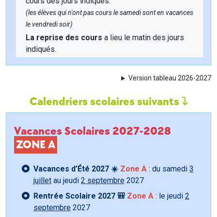
cours des jours indiqués.
(les élèves qui n'ont pas cours le samedi sont en vacances
le vendredi soir)
La reprise des cours
a lieu le matin des jours
indiqués.
Version tableau 2026-2027
Calendriers scolaires suivants
Vacances Scolaires 2027-2028
ZONE A
Vacances d’Été 2027 ☀️
Zone A
: du samedi
3
juillet
au jeudi
2 septembre
2027
Rentrée Scolaire 2027 🎒
Zone A
: le jeudi
2
septembre
2027