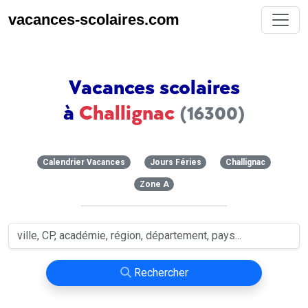
vacances-scolaires.com
Vacances scolaires
à
Challignac
(16300)
Calendrier Vacances
Jours Féries
Challignac
Zone A
Rechercher