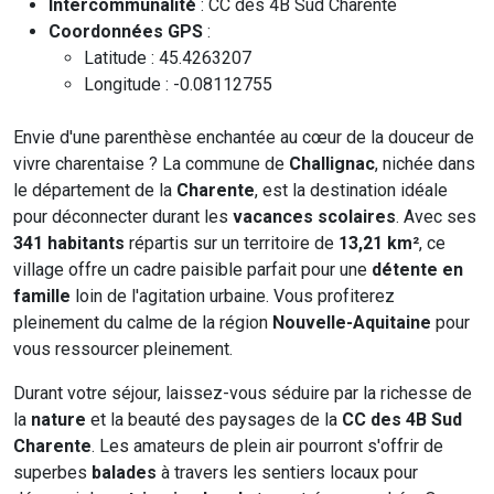
Intercommunalité
: CC des 4B Sud Charente
Coordonnées GPS
:
Latitude : 45.4263207
Longitude : -0.08112755
Envie d'une parenthèse enchantée au cœur de la douceur de
vivre charentaise ? La commune de
Challignac
, nichée dans
le département de la
Charente
, est la destination idéale
pour déconnecter durant les
vacances scolaires
. Avec ses
341 habitants
répartis sur un territoire de
13,21 km²
, ce
village offre un cadre paisible parfait pour une
détente en
famille
loin de l'agitation urbaine. Vous profiterez
pleinement du calme de la région
Nouvelle-Aquitaine
pour
vous ressourcer pleinement.
Durant votre séjour, laissez-vous séduire par la richesse de
la
nature
et la beauté des paysages de la
CC des 4B Sud
Charente
. Les amateurs de plein air pourront s'offrir de
superbes
balades
à travers les sentiers locaux pour