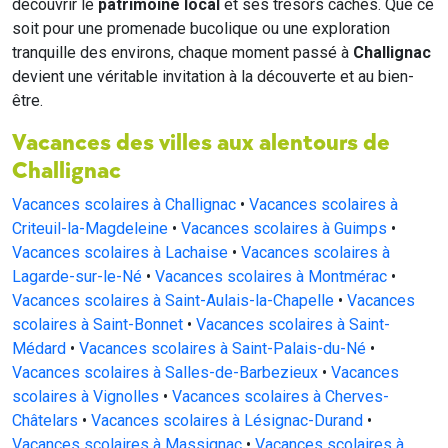
découvrir le
patrimoine local
et ses trésors cachés. Que ce
soit pour une promenade bucolique ou une exploration
tranquille des environs, chaque moment passé à
Challignac
devient une véritable invitation à la découverte et au bien-
être.
Vacances des villes aux alentours de
Challignac
Vacances scolaires à Challignac
•
Vacances scolaires à
Criteuil-la-Magdeleine
•
Vacances scolaires à Guimps
•
Vacances scolaires à Lachaise
•
Vacances scolaires à
Lagarde-sur-le-Né
•
Vacances scolaires à Montmérac
•
Vacances scolaires à Saint-Aulais-la-Chapelle
•
Vacances
scolaires à Saint-Bonnet
•
Vacances scolaires à Saint-
Médard
•
Vacances scolaires à Saint-Palais-du-Né
•
Vacances scolaires à Salles-de-Barbezieux
•
Vacances
scolaires à Vignolles
•
Vacances scolaires à Cherves-
Châtelars
•
Vacances scolaires à Lésignac-Durand
•
Vacances scolaires à Massignac
•
Vacances scolaires à