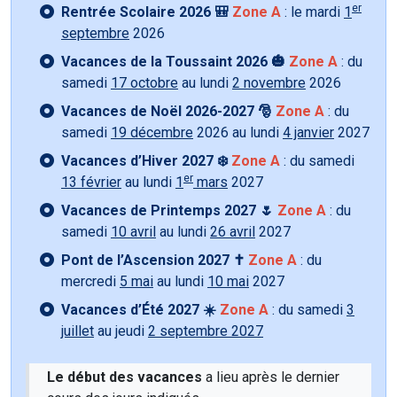
er
Rentrée Scolaire 2026 🎒
Zone A
: le mardi
1
septembre
2026
Vacances de la Toussaint 2026 🎃
Zone A
: du
samedi
17 octobre
au lundi
2 novembre
2026
Vacances de Noël 2026-2027 🎅
Zone A
: du
samedi
19 décembre
2026 au lundi
4 janvier
2027
Vacances d’Hiver 2027 ❄️
Zone A
: du samedi
er
13 février
au lundi
1
mars
2027
Vacances de Printemps 2027 🌷
Zone A
: du
samedi
10 avril
au lundi
26 avril
2027
Pont de l’Ascension 2027 ✝️
Zone A
: du
mercredi
5 mai
au lundi
10 mai
2027
Vacances d’Été 2027 ☀️
Zone A
: du samedi
3
juillet
au jeudi
2 septembre 2027
Le début des vacances
a lieu après le dernier