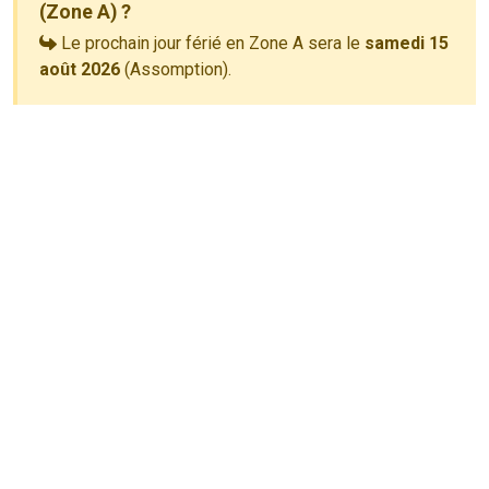
(Zone A) ?
Le prochain jour férié en Zone A sera le
samedi 15
août 2026
(Assomption).