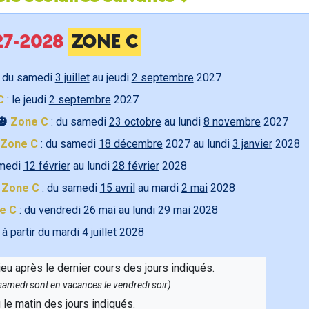
027-2028
ZONE C
 du samedi
3 juillet
au jeudi
2 septembre
2027
C
: le jeudi
2 septembre
2027
🎃
Zone C
: du samedi
23 octobre
au lundi
8 novembre
2027
Zone C
: du samedi
18 décembre
2027 au lundi
3 janvier
2028
amedi
12 février
au lundi
28 février
2028

Zone C
: du samedi
15 avril
au mardi
2 mai
2028
e C
: du vendredi
26 mai
au lundi
29 mai
2028
 à partir du mardi
4 juillet 2028
ieu après le dernier cours des jours indiqués.
e samedi sont en vacances le vendredi soir)
u le matin des jours indiqués.