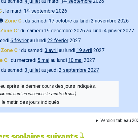
 du samedi
4 juillet
au mardi
1
septembre
2026
er
C
: le mardi
1
septembre
2026
🎃
Zone C
: du samedi
17 octobre
au lundi
2 novembre
2026
Zone C
: du samedi
19 décembre
2026 au lundi
4 janvier
2027
amedi
6 février
au lundi
22 février
2027

Zone C
: du samedi
3 avril
au lundi
19 avril
2027
e C
: du mercredi
5 mai
au lundi
10 mai
2027
 du samedi
3 juillet
au jeudi
2 septembre 2027
ieu après le dernier cours des jours indiqués.
e samedi sont en vacances le vendredi soir)
u le matin des jours indiqués.
Version tableau 2
rs scolaires suivants