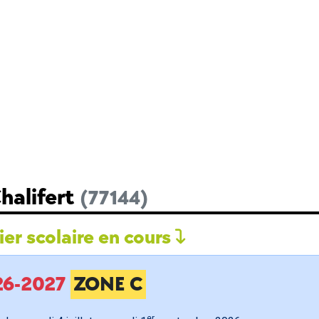
halifert
(77144)
er scolaire en cours
026-2027
ZONE C
er