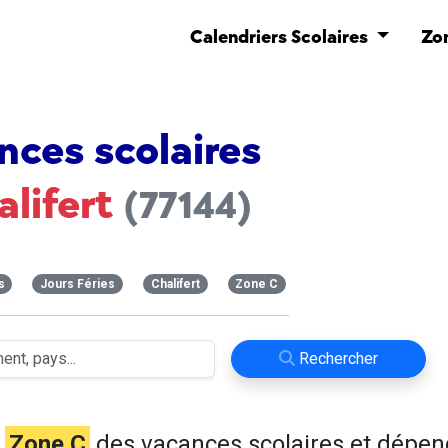
Calendriers Scolaires
Zo
nces scolaires
alifert
(77144)
s
Jours Féries
Chalifert
Zone C
Rechercher
n
Zone C
des vacances scolaires et dépen