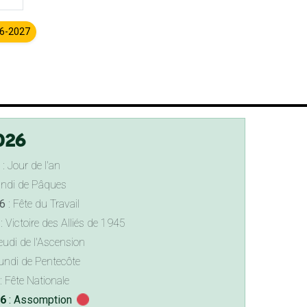
26-2027
026
: Jour de l'an
undi de Pâques
6
: Fête du Travail
: Victoire des Alliés de 1945
eudi de l'Ascension
undi de Pentecôte
: Fête Nationale
26
: Assomption