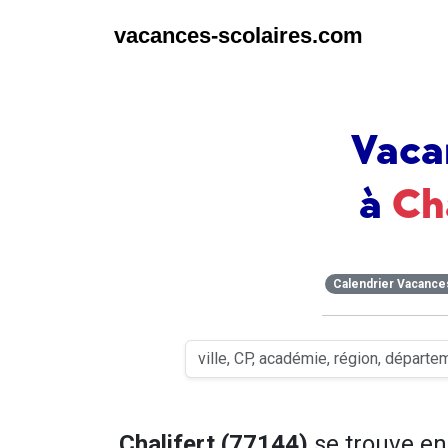
vacances-scolaires.com
Vaca
à
Ch
Calendrier Vacance
Chalifert (77144)
se trouve e