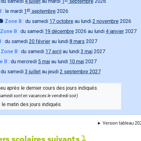
 du samedi
4 juillet
au mardi
1
septembre
2026
er
B
: le mardi
1
septembre
2026
🎃
Zone B
: du samedi
17 octobre
au lundi
2 novembre
2026
Zone B
: du samedi
19 décembre
2026 au lundi
4 janvier
2027
B
: du samedi
20 février
au lundi
8 mars
2027

Zone B
: du samedi
17 avril
au lundi
3 mai
2027
e B
: du mercredi
5 mai
au lundi
10 mai
2027
 du samedi
3 juillet
au jeudi
2 septembre 2027
ieu après le dernier cours des jours indiqués.
e samedi sont en vacances le vendredi soir)
u le matin des jours indiqués.
Version tableau 2
rs scolaires suivants