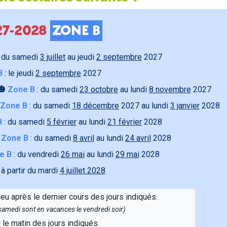
027-2028
ZONE B
 du samedi
3 juillet
au jeudi
2 septembre
2027
B
: le jeudi
2 septembre
2027
🎃
Zone B
: du samedi
23 octobre
au lundi
8 novembre
2027
Zone B
: du samedi
18 décembre
2027 au lundi
3 janvier
2028
B
: du samedi
5 février
au lundi
21 février
2028

Zone B
: du samedi
8 avril
au lundi
24 avril
2028
e B
: du vendredi
26 mai
au lundi
29 mai
2028
 à partir du mardi
4 juillet 2028
ieu après le dernier cours des jours indiqués.
e samedi sont en vacances le vendredi soir)
u le matin des jours indiqués.