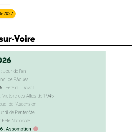
26-2027
sur-Voire
026
: Jour de l'an
undi de Pâques
6
: Fête du Travail
: Victoire des Alliés de 1945
eudi de l'Ascension
undi de Pentecôte
: Fête Nationale
26
: Assomption