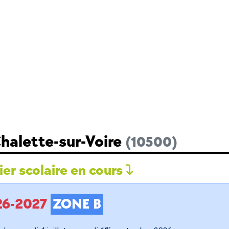
halette-sur-Voire
(10500)
er scolaire en cours
026-2027
ZONE B
er