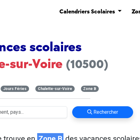
Calendriers Scolaires
Zo
nces scolaires
e-sur-Voire
(10500)
Jours Féries
Chalette-sur-Voire
Zone B
Rechercher
 trouve en
Zone B
des vacances scolaire