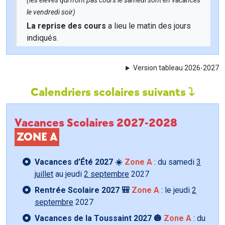
(les élèves qui n'ont pas cours le samedi sont en vacances
le vendredi soir)
La reprise des cours
a lieu le matin des jours
indiqués.
Version tableau 2026-2027
Calendriers scolaires suivants
Vacances Scolaires 2027-2028
ZONE A
Vacances d’Été 2027 ☀️
Zone A
: du samedi
3
juillet
au jeudi
2 septembre
2027
Rentrée Scolaire 2027 🎒
Zone A
: le jeudi
2
septembre
2027
Vacances de la Toussaint 2027 🎃
Zone A
: du