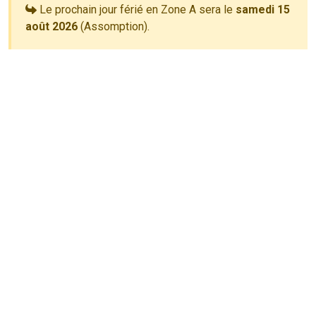
Le prochain jour férié en Zone A sera le
samedi 15
août 2026
(Assomption).