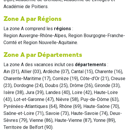
Académie de Poitiers.
Zone A par Régions
La zone A comprend les
régions
:
Region Auvergne-Rhône-Alpes, Region Bourgogne-Franche-
Comté et Region Nouvelle-Aquitaine.
Zone A par Départements
La zone A des vacances inclut ces
départements
:
Ain (01), Allier (03), Ardèche (07), Cantal (15), Charente (16),
Charente-Maritime (17), Corrèze (19), Côte-d’Or (21), Creuse
(23), Dordogne (24), Doubs (25), Drôme (26), Gironde (33),
Isère (38), Jura (39), Landes (40), Loire (42), Haute-Loire
(43), Lot-et-Garonne (47), Nièvre (58), Puy-de-Dôme (63),
Pyrénées-Atlantiques (64), Rhône (69), Haute-Saône (70),
Saône-et-Loire (71), Savoie (73), Haute-Savoie (74), Deux-
Sèvres (79), Vienne (86), Haute-Vienne (87), Yonne (89),
Territoire de Belfort (90).