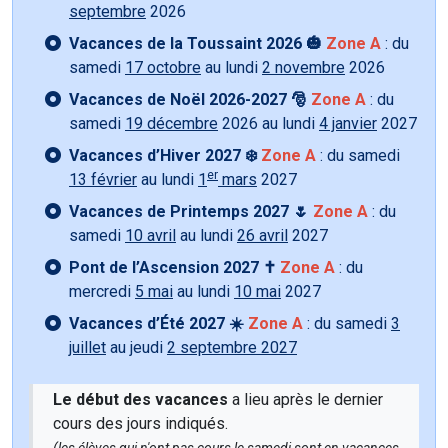
septembre
2026
Vacances de la Toussaint 2026 🎃
Zone A
: du
samedi
17 octobre
au lundi
2 novembre
2026
Vacances de Noël 2026-2027 🎅
Zone A
: du
samedi
19 décembre
2026 au lundi
4 janvier
2027
Vacances d’Hiver 2027 ❄️
Zone A
: du samedi
er
13 février
au lundi
1
mars
2027
Vacances de Printemps 2027 🌷
Zone A
: du
samedi
10 avril
au lundi
26 avril
2027
Pont de l’Ascension 2027 ✝️
Zone A
: du
mercredi
5 mai
au lundi
10 mai
2027
Vacances d’Été 2027 ☀️
Zone A
: du samedi
3
juillet
au jeudi
2 septembre 2027
Le début des vacances
a lieu après le dernier
cours des jours indiqués.