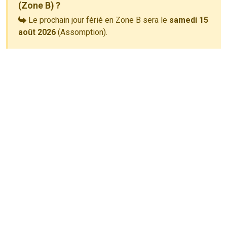
(Zone B) ?
Le prochain jour férié en Zone B sera le
samedi 15
août 2026
(Assomption).