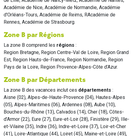
de Lille, Académie de Nancy-Metz, Académie de Nantes,
Académie de Nice, Académie de Normandie, Académie
d'Orléans-Tours, Académie de Reims, RAcadémie de
Rennes, Académie de Strasbourg.
Zone B par Régions
La zone B comprend les
régions
:
Region Bretagne, Region Centre-Val de Loire, Region Grand
Est, Region Hauts-de-France, Region Normandie, Region
Pays de la Loire, Region Provence-Alpes-Côte d’Azur.
Zone B par Départements
La zone B des vacances inclut ces
départements
:
Aisne (02), Alpes-de-Haute-Provence (04), Hautes-Alpes
(05), Alpes-Maritimes (06), Ardennes (08), Aube (10),
Bouches-du-Rhône (13), Calvados (14), Cher (18), Côtes-
d’Armor (22), Eure (27), Eure-et-Loir (28), Finistère (29), Ille-
et-Vilaine (35), Indre (36), Indre-et-Loire (37), Loir-et-Cher
(41), Loire-Atlantique (44), Loiret (45), Maine-et-Loire (49),