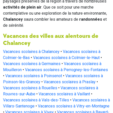
paysages préservés de la région à travers de nombreuses
activités de plein air
. Que ce soit pour une marche
contemplative ou une exploration de la nature environnante,
Chalancey
saura combler les amateurs de
randonnées
et
de sérénité.
Vacances des villes aux alentours de
Chalancey
Vacances scolaires à Chalancey
•
Vacances scolaires à
Colmier-le-Bas
•
Vacances scolaires à Colmier-le-Haut
•
Vacances scolaires à Germaines
•
Vacances scolaires à
Mouilleron
•
Vacances scolaires à Perrogney-les-Fontaines
•
Vacances scolaires à Poinsenot
•
Vacances scolaires à
Poinson-lès-Grancey
•
Vacances scolaires à Praslay
•
Vacances scolaires à Rouelles
•
Vacances scolaires à
Rouvres-sur-Aube
•
Vacances scolaires à Vaillant
•
Vacances scolaires à Vals-des-Tilles
•
Vacances scolaires à
Villars-Santenoge
•
Vacances scolaires à Vitry-en-Montagne
•
Vacances scolaires à Vivey
•
Vacances scolaires à Bayard-