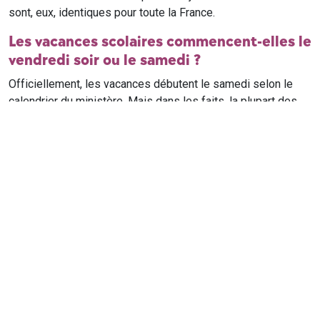
sont, eux, identiques pour toute la France.
Les vacances scolaires commencent-elles le
vendredi soir ou le samedi ?
Officiellement, les vacances débutent le samedi selon le
calendrier du ministère. Mais dans les faits, la plupart des
élèves qui n'ont pas cours le samedi sont en vacances dès
le vendredi soir après leur dernier cours. Il est conseillé de
vérifier avec l'établissement scolaire si des cours ont lieu le
samedi matin.
Où trouver le calendrier scolaire officiel ?
Le calendrier scolaire officiel est publié sur le site du
ministère de l'Education nationale
. Les dates présentées sur
ce site reprennent les données officielles pour les années
scolaires en cours et à venir, pour chaque zone et chaque
ville de France.