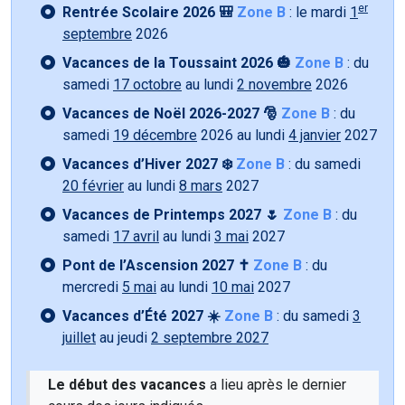
er
Rentrée Scolaire 2026 🎒
Zone B
: le mardi
1
septembre
2026
Vacances de la Toussaint 2026 🎃
Zone B
: du
samedi
17 octobre
au lundi
2 novembre
2026
Vacances de Noël 2026-2027 🎅
Zone B
: du
samedi
19 décembre
2026 au lundi
4 janvier
2027
Vacances d’Hiver 2027 ❄️
Zone B
: du samedi
20 février
au lundi
8 mars
2027
Vacances de Printemps 2027 🌷
Zone B
: du
samedi
17 avril
au lundi
3 mai
2027
Pont de l’Ascension 2027 ✝️
Zone B
: du
mercredi
5 mai
au lundi
10 mai
2027
Vacances d’Été 2027 ☀️
Zone B
: du samedi
3
juillet
au jeudi
2 septembre 2027
Le début des vacances
a lieu après le dernier