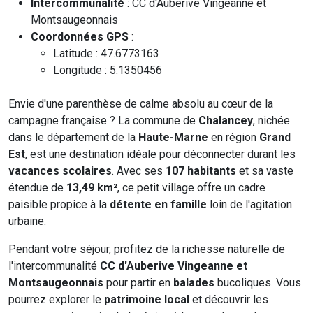
Intercommunalité
: CC d'Auberive Vingeanne et
Montsaugeonnais
Coordonnées GPS
:
Latitude : 47.6773163
Longitude : 5.1350456
Envie d'une parenthèse de calme absolu au cœur de la
campagne française ? La commune de
Chalancey
, nichée
dans le département de la
Haute-Marne
en région
Grand
Est
, est une destination idéale pour déconnecter durant les
vacances scolaires
. Avec ses
107 habitants
et sa vaste
étendue de
13,49 km²
, ce petit village offre un cadre
paisible propice à la
détente en famille
loin de l'agitation
urbaine.
Pendant votre séjour, profitez de la richesse naturelle de
l'intercommunalité
CC d'Auberive Vingeanne et
Montsaugeonnais
pour partir en
balades
bucoliques. Vous
pourrez explorer le
patrimoine local
et découvrir les