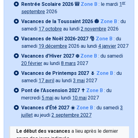
er
Rentrée Scolaire 2026 🎒
Zone B
: le mardi
1
septembre
2026
Vacances de la Toussaint 2026 🎃
Zone B
: du
samedi
17 octobre
au lundi
2 novembre
2026
Vacances de Noël 2026-2027 🎅
Zone B
: du
samedi
19 décembre
2026 au lundi
4 janvier
2027
Vacances d’Hiver 2027 ❄️
Zone B
: du samedi
20 février
au lundi
8 mars
2027
Vacances de Printemps 2027 🌷
Zone B
: du
samedi
17 avril
au lundi
3 mai
2027
Pont de l’Ascension 2027 ✝️
Zone B
: du
mercredi
5 mai
au lundi
10 mai
2027
Vacances d’Été 2027 ☀️
Zone B
: du samedi
3
juillet
au jeudi
2 septembre 2027
Le début des vacances
a lieu après le dernier