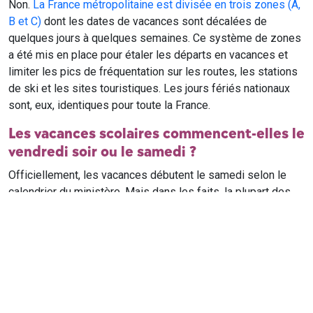
Non.
La France métropolitaine est divisée en trois zones (A,
B et C)
dont les dates de vacances sont décalées de
quelques jours à quelques semaines. Ce système de zones
a été mis en place pour étaler les départs en vacances et
limiter les pics de fréquentation sur les routes, les stations
de ski et les sites touristiques. Les jours fériés nationaux
sont, eux, identiques pour toute la France.
Les vacances scolaires commencent-elles le
vendredi soir ou le samedi ?
Officiellement, les vacances débutent le samedi selon le
calendrier du ministère. Mais dans les faits, la plupart des
élèves qui n'ont pas cours le samedi sont en vacances dès
le vendredi soir après leur dernier cours. Il est conseillé de
vérifier avec l'établissement scolaire si des cours ont lieu le
samedi matin.
Où trouver le calendrier scolaire officiel ?
Le calendrier scolaire officiel est publié sur le site du