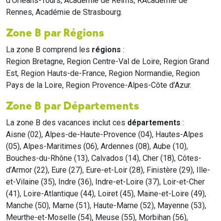
d'Orléans-Tours, Académie de Reims, RAcadémie de
Rennes, Académie de Strasbourg.
Zone B par Régions
La zone B comprend les
régions
:
Region Bretagne, Region Centre-Val de Loire, Region Grand
Est, Region Hauts-de-France, Region Normandie, Region
Pays de la Loire, Region Provence-Alpes-Côte d’Azur.
Zone B par Départements
La zone B des vacances inclut ces
départements
:
Aisne (02), Alpes-de-Haute-Provence (04), Hautes-Alpes
(05), Alpes-Maritimes (06), Ardennes (08), Aube (10),
Bouches-du-Rhône (13), Calvados (14), Cher (18), Côtes-
d’Armor (22), Eure (27), Eure-et-Loir (28), Finistère (29), Ille-
et-Vilaine (35), Indre (36), Indre-et-Loire (37), Loir-et-Cher
(41), Loire-Atlantique (44), Loiret (45), Maine-et-Loire (49),
Manche (50), Marne (51), Haute-Marne (52), Mayenne (53),
Meurthe-et-Moselle (54), Meuse (55), Morbihan (56),