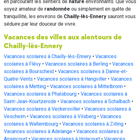
en parcourant les sentiers de
nature
environnants. Que vous
soyez amateur de
randonnée
ou simplement en quête de
tranquillité, les environs de
Chailly-lès-Ennery
sauront vous
séduire par leur douceur de vivre.
Vacances des villes aux alentours de
Chailly-lès-Ennery
Vacances scolaires à Chailly-lès-Ennery
•
Vacances
scolaires à Flévy
•
Vacances scolaires à Berling
•
Vacances
scolaires à Bourscheid
•
Vacances scolaires à Danne-et-
Quatre-Vents
•
Vacances scolaires à Hangviller
•
Vacances
scolaires à Metting
•
Vacances scolaires à Mittelbronn
•
Vacances scolaires à Phalsbourg
•
Vacances scolaires à
Saint-Jean-Kourtzerode
•
Vacances scolaires à Schalbach
•
Vacances scolaires à Veckersviller
•
Vacances scolaires à
Vescheim
•
Vacances scolaires à Vilsberg
•
Vacances
scolaires à Waltembourg
•
Vacances scolaires à Zilling
•
Vacances scolaires à Adelange
•
Vacances scolaires à
Arraincourt
•
Vacances scolaires à Holacourt
•
Vacances