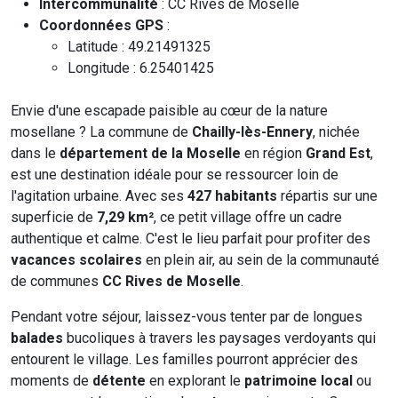
Intercommunalité
: CC Rives de Moselle
Coordonnées GPS
:
Latitude : 49.21491325
Longitude : 6.25401425
Envie d'une escapade paisible au cœur de la nature
mosellane ? La commune de
Chailly-lès-Ennery
, nichée
dans le
département de la Moselle
en région
Grand Est
,
est une destination idéale pour se ressourcer loin de
l'agitation urbaine. Avec ses
427 habitants
répartis sur une
superficie de
7,29 km²
, ce petit village offre un cadre
authentique et calme. C'est le lieu parfait pour profiter des
vacances scolaires
en plein air, au sein de la communauté
de communes
CC Rives de Moselle
.
Pendant votre séjour, laissez-vous tenter par de longues
balades
bucoliques à travers les paysages verdoyants qui
entourent le village. Les familles pourront apprécier des
moments de
détente
en explorant le
patrimoine local
ou