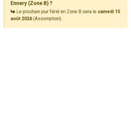
Ennery (Zone B) ?
Le prochain jour férié en Zone B sera le
samedi 15
août 2026
(Assomption).