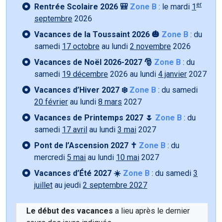
er
Rentrée Scolaire 2026 🎒
Zone B
: le mardi
1
septembre
2026
Vacances de la Toussaint 2026 🎃
Zone B
: du
samedi
17 octobre
au lundi
2 novembre
2026
Vacances de Noël 2026-2027 🎅
Zone B
: du
samedi
19 décembre
2026 au lundi
4 janvier
2027
Vacances d’Hiver 2027 ❄️
Zone B
: du samedi
20 février
au lundi
8 mars
2027
Vacances de Printemps 2027 🌷
Zone B
: du
samedi
17 avril
au lundi
3 mai
2027
Pont de l’Ascension 2027 ✝️
Zone B
: du
mercredi
5 mai
au lundi
10 mai
2027
Vacances d’Été 2027 ☀️
Zone B
: du samedi
3
juillet
au jeudi
2 septembre 2027
Le début des vacances
a lieu après le dernier