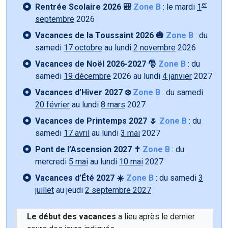
er
Rentrée Scolaire 2026 🎒
Zone B
: le mardi
1
septembre
2026
Vacances de la Toussaint 2026 🎃
Zone B
: du
samedi
17 octobre
au lundi
2 novembre
2026
Vacances de Noël 2026-2027 🎅
Zone B
: du
samedi
19 décembre
2026 au lundi
4 janvier
2027
Vacances d’Hiver 2027 ❄️
Zone B
: du samedi
20 février
au lundi
8 mars
2027
Vacances de Printemps 2027 🌷
Zone B
: du
samedi
17 avril
au lundi
3 mai
2027
Pont de l’Ascension 2027 ✝️
Zone B
: du
mercredi
5 mai
au lundi
10 mai
2027
Vacances d’Été 2027 ☀️
Zone B
: du samedi
3
juillet
au jeudi
2 septembre 2027
Le début des vacances
a lieu après le dernier