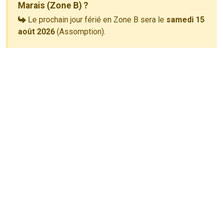
Marais (Zone B) ?
Le prochain jour férié en Zone B sera le
samedi 15
août 2026
(Assomption).