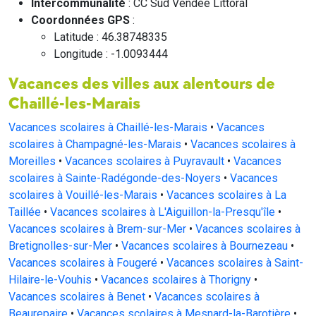
Intercommunalité
: CC Sud Vendée Littoral
Coordonnées GPS
:
Latitude : 46.38748335
Longitude : -1.0093444
Vacances des villes aux alentours de
Chaillé-les-Marais
Vacances scolaires à Chaillé-les-Marais
•
Vacances
scolaires à Champagné-les-Marais
•
Vacances scolaires à
Moreilles
•
Vacances scolaires à Puyravault
•
Vacances
scolaires à Sainte-Radégonde-des-Noyers
•
Vacances
scolaires à Vouillé-les-Marais
•
Vacances scolaires à La
Taillée
•
Vacances scolaires à L'Aiguillon-la-Presqu'île
•
Vacances scolaires à Brem-sur-Mer
•
Vacances scolaires à
Bretignolles-sur-Mer
•
Vacances scolaires à Bournezeau
•
Vacances scolaires à Fougeré
•
Vacances scolaires à Saint-
Hilaire-le-Vouhis
•
Vacances scolaires à Thorigny
•
Vacances scolaires à Benet
•
Vacances scolaires à
Beaurepaire
•
Vacances scolaires à Mesnard-la-Barotière
•