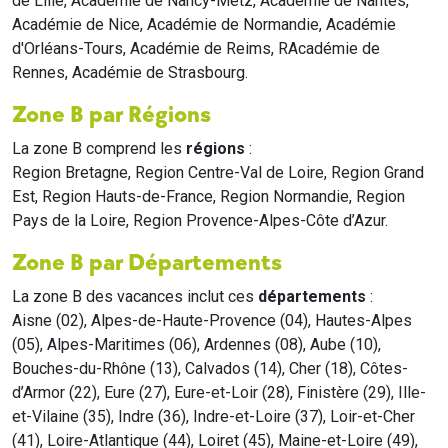
de Lille, Académie de Nancy-Metz, Académie de Nantes,
Académie de Nice, Académie de Normandie, Académie
d'Orléans-Tours, Académie de Reims, RAcadémie de
Rennes, Académie de Strasbourg.
Zone B par Régions
La zone B comprend les
régions
:
Region Bretagne, Region Centre-Val de Loire, Region Grand
Est, Region Hauts-de-France, Region Normandie, Region
Pays de la Loire, Region Provence-Alpes-Côte d’Azur.
Zone B par Départements
La zone B des vacances inclut ces
départements
:
Aisne (02), Alpes-de-Haute-Provence (04), Hautes-Alpes
(05), Alpes-Maritimes (06), Ardennes (08), Aube (10),
Bouches-du-Rhône (13), Calvados (14), Cher (18), Côtes-
d’Armor (22), Eure (27), Eure-et-Loir (28), Finistère (29), Ille-
et-Vilaine (35), Indre (36), Indre-et-Loire (37), Loir-et-Cher
(41), Loire-Atlantique (44), Loiret (45), Maine-et-Loire (49),