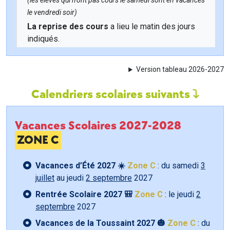
(les élèves qui n'ont pas cours le samedi sont en vacances
le vendredi soir)
La reprise des cours
a lieu le matin des jours
indiqués.
Version tableau 2026-2027
Calendriers scolaires suivants
Vacances Scolaires 2027-2028
ZONE C
Vacances d’Été 2027 ☀️
Zone C
: du samedi
3
juillet
au jeudi
2 septembre
2027
Rentrée Scolaire 2027 🎒
Zone C
: le jeudi
2
septembre
2027
Vacances de la Toussaint 2027 🎃
Zone C
: du