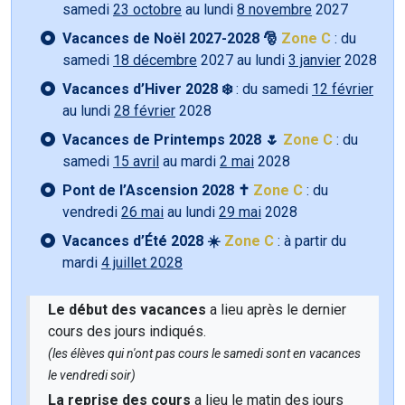
samedi
23 octobre
au lundi
8 novembre
2027
Vacances de Noël 2027-2028 🎅
Zone C
: du
samedi
18 décembre
2027 au lundi
3 janvier
2028
Vacances d’Hiver 2028 ❄️
: du samedi
12 février
au lundi
28 février
2028
Vacances de Printemps 2028 🌷
Zone C
: du
samedi
15 avril
au mardi
2 mai
2028
Pont de l’Ascension 2028 ✝️
Zone C
: du
vendredi
26 mai
au lundi
29 mai
2028
Vacances d’Été 2028 ☀️
Zone C
: à partir du
mardi
4 juillet 2028
Le début des vacances
a lieu après le dernier
cours des jours indiqués.
(les élèves qui n'ont pas cours le samedi sont en vacances
le vendredi soir)
La reprise des cours
a lieu le matin des jours