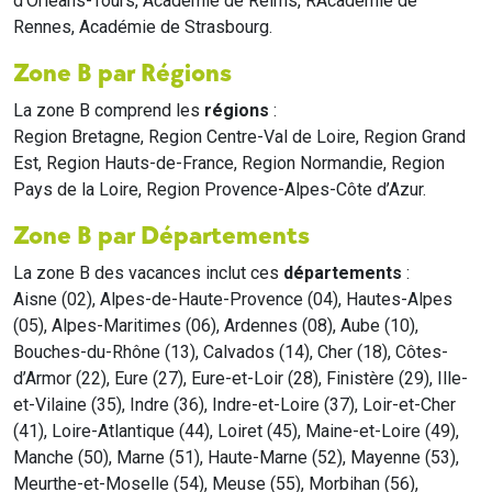
d'Orléans-Tours, Académie de Reims, RAcadémie de
Rennes, Académie de Strasbourg.
Zone B par Régions
La zone B comprend les
régions
:
Region Bretagne, Region Centre-Val de Loire, Region Grand
Est, Region Hauts-de-France, Region Normandie, Region
Pays de la Loire, Region Provence-Alpes-Côte d’Azur.
Zone B par Départements
La zone B des vacances inclut ces
départements
:
Aisne (02), Alpes-de-Haute-Provence (04), Hautes-Alpes
(05), Alpes-Maritimes (06), Ardennes (08), Aube (10),
Bouches-du-Rhône (13), Calvados (14), Cher (18), Côtes-
d’Armor (22), Eure (27), Eure-et-Loir (28), Finistère (29), Ille-
et-Vilaine (35), Indre (36), Indre-et-Loire (37), Loir-et-Cher
(41), Loire-Atlantique (44), Loiret (45), Maine-et-Loire (49),
Manche (50), Marne (51), Haute-Marne (52), Mayenne (53),
Meurthe-et-Moselle (54), Meuse (55), Morbihan (56),