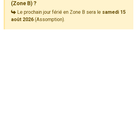
(Zone B) ?
Le prochain jour férié en Zone B sera le
samedi 15
août 2026
(Assomption).