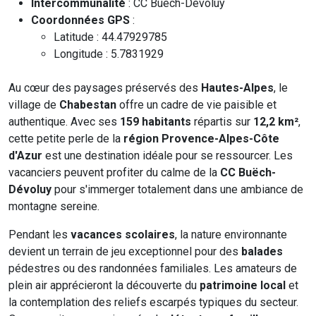
Intercommunalité
: CC Buëch-Dévoluy
Coordonnées GPS
:
Latitude : 44.47929785
Longitude : 5.7831929
Au cœur des paysages préservés des
Hautes-Alpes
, le
village de
Chabestan
offre un cadre de vie paisible et
authentique. Avec ses
159 habitants
répartis sur
12,2 km²
,
cette petite perle de la
région Provence-Alpes-Côte
d'Azur
est une destination idéale pour se ressourcer. Les
vacanciers peuvent profiter du calme de la
CC Buëch-
Dévoluy
pour s'immerger totalement dans une ambiance de
montagne sereine.
Pendant les
vacances scolaires
, la nature environnante
devient un terrain de jeu exceptionnel pour des
balades
pédestres ou des randonnées familiales. Les amateurs de
plein air apprécieront la découverte du
patrimoine local
et
la contemplation des reliefs escarpés typiques du secteur.