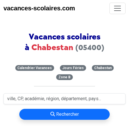
vacances-scolaires.com
Vacances scolaires
à
Chabestan
(05400)
Calendrier Vacances
Jours Féries
Chabestan
Zone B
Rechercher