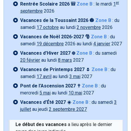
er
Rentrée Scolaire 2026 🎒
Zone B
: le mardi
1
septembre
2026
Vacances de la Toussaint 2026 🎃
Zone B
: du
samedi
17 octobre
au lundi
2 novembre
2026
Vacances de Noël 2026-2027 🎅
Zone B
: du
samedi
19 décembre
2026 au lundi
4 janvier
2027
Vacances d’Hiver 2027 ❄️
Zone B
: du samedi
20 février
au lundi
8 mars
2027
Vacances de Printemps 2027 🌷
Zone B
: du
samedi
17 avril
au lundi
3 mai
2027
Pont de l’Ascension 2027 ✝️
Zone B
: du
mercredi
5 mai
au lundi
10 mai
2027
Vacances d’Été 2027 ☀️
Zone B
: du samedi
3
juillet
au jeudi
2 septembre 2027
Le début des vacances
a lieu après le dernier