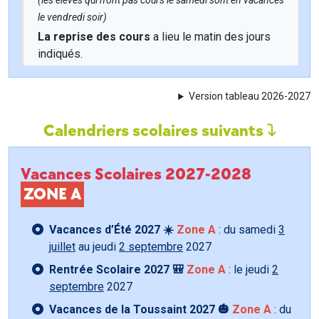
(les élèves qui n'ont pas cours le samedi sont en vacances
le vendredi soir)
La reprise des cours
a lieu le matin des jours
indiqués.
Version tableau 2026-2027
Calendriers scolaires suivants
Vacances Scolaires 2027-2028
ZONE A
Vacances d’Été 2027 ☀️
Zone A
: du samedi
3
juillet
au jeudi
2 septembre
2027
Rentrée Scolaire 2027 🎒
Zone A
: le jeudi
2
septembre
2027
Vacances de la Toussaint 2027 🎃
Zone A
: du