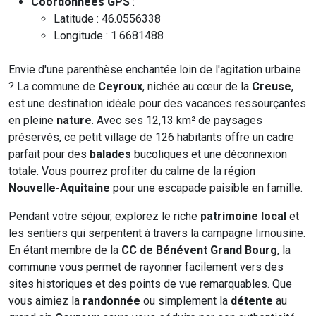
Coordonnées GPS
:
Latitude : 46.0556338
Longitude : 1.6681488
Envie d'une parenthèse enchantée loin de l'agitation urbaine
? La commune de
Ceyroux
, nichée au cœur de la
Creuse
,
est une destination idéale pour des vacances ressourçantes
en pleine
nature
. Avec ses 12,13 km² de paysages
préservés, ce petit village de 126 habitants offre un cadre
parfait pour des
balades
bucoliques et une déconnexion
totale. Vous pourrez profiter du calme de la région
Nouvelle-Aquitaine
pour une escapade paisible en famille.
Pendant votre séjour, explorez le riche
patrimoine local
et
les sentiers qui serpentent à travers la campagne limousine.
En étant membre de la
CC de Bénévent Grand Bourg
, la
commune vous permet de rayonner facilement vers des
sites historiques et des points de vue remarquables. Que
vous aimiez la
randonnée
ou simplement la
détente
au