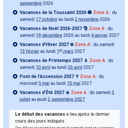
septembre
2026
Vacances de la Toussaint 2026 🎃
Zone A
: du
samedi
17 octobre
au lundi
2 novembre
2026
Vacances de Noël 2026-2027 🎅
Zone A
: du
samedi
19 décembre
2026 au lundi
4 janvier
2027
Vacances d’Hiver 2027 ❄️
Zone A
: du samedi
er
13 février
au lundi
1
mars
2027
Vacances de Printemps 2027 🌷
Zone A
: du
samedi
10 avril
au lundi
26 avril
2027
Pont de l’Ascension 2027 ✝️
Zone A
: du
mercredi
5 mai
au lundi
10 mai
2027
Vacances d’Été 2027 ☀️
Zone A
: du samedi
3
juillet
au jeudi
2 septembre 2027
Le début des vacances
a lieu après le dernier
cours des jours indiqués.