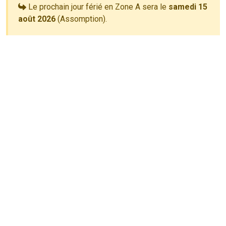
Le prochain jour férié en Zone A sera le
samedi 15
août 2026
(Assomption).