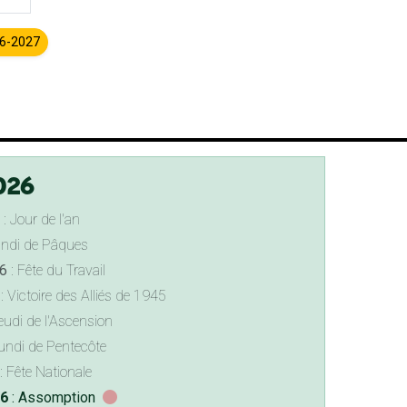
26-2027
026
: Jour de l'an
undi de Pâques
6
: Fête du Travail
: Victoire des Alliés de 1945
eudi de l'Ascension
undi de Pentecôte
: Fête Nationale
26
: Assomption