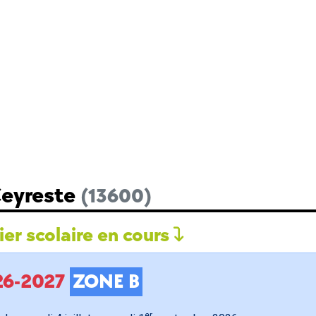
Ceyreste
(13600)
er scolaire en cours
026-2027
ZONE B
er