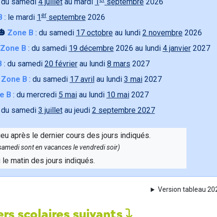
 du samedi
4 juillet
au mardi
1
septembre
2026
er
B
: le mardi
1
septembre
2026
🎃
Zone B
: du samedi
17 octobre
au lundi
2 novembre
2026
Zone B
: du samedi
19 décembre
2026 au lundi
4 janvier
2027
B
: du samedi
20 février
au lundi
8 mars
2027

Zone B
: du samedi
17 avril
au lundi
3 mai
2027
e B
: du mercredi
5 mai
au lundi
10 mai
2027
 du samedi
3 juillet
au jeudi
2 septembre 2027
ieu après le dernier cours des jours indiqués.
e samedi sont en vacances le vendredi soir)
u le matin des jours indiqués.
Version tableau 2
rs scolaires suivants