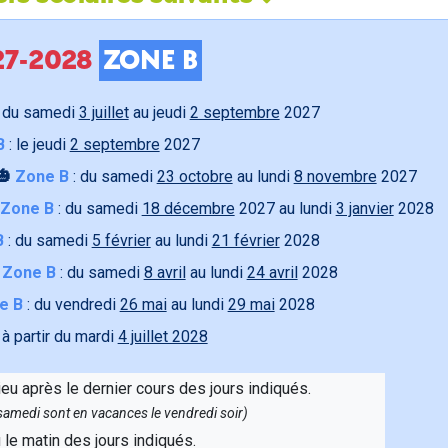
027-2028
ZONE B
 du samedi
3 juillet
au jeudi
2 septembre
2027
B
: le jeudi
2 septembre
2027
🎃
Zone B
: du samedi
23 octobre
au lundi
8 novembre
2027
Zone B
: du samedi
18 décembre
2027 au lundi
3 janvier
2028
B
: du samedi
5 février
au lundi
21 février
2028

Zone B
: du samedi
8 avril
au lundi
24 avril
2028
e B
: du vendredi
26 mai
au lundi
29 mai
2028
 à partir du mardi
4 juillet 2028
ieu après le dernier cours des jours indiqués.
e samedi sont en vacances le vendredi soir)
u le matin des jours indiqués.