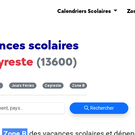
Calendriers Scolaires
Zo
nces scolaires
yreste
(13600)
s
Jours Féries
Ceyreste
Zone B
Rechercher
n
Zone B
des vacances scolaires et dépen