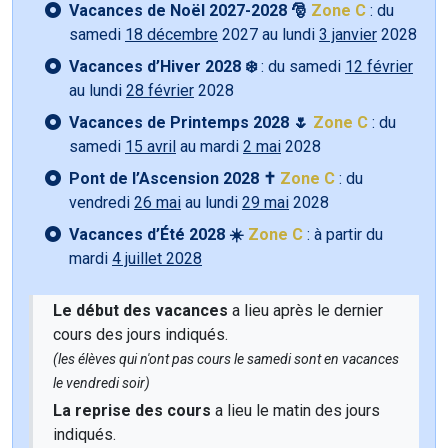
Vacances de Noël 2027-2028 🎅
Zone C
: du
samedi
18 décembre
2027 au lundi
3 janvier
2028
Vacances d’Hiver 2028 ❄️
: du samedi
12 février
au lundi
28 février
2028
Vacances de Printemps 2028 🌷
Zone C
: du
samedi
15 avril
au mardi
2 mai
2028
Pont de l’Ascension 2028 ✝️
Zone C
: du
vendredi
26 mai
au lundi
29 mai
2028
Vacances d’Été 2028 ☀️
Zone C
: à partir du
mardi
4 juillet 2028
Le début des vacances
a lieu après le dernier
cours des jours indiqués.
(les élèves qui n'ont pas cours le samedi sont en vacances
le vendredi soir)
La reprise des cours
a lieu le matin des jours
indiqués.