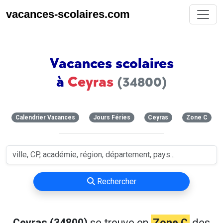
vacances-scolaires.com
Vacances scolaires
à
Ceyras
(34800)
Calendrier Vacances
Jours Féries
Ceyras
Zone C
Rechercher
Ceyras (34800)
se trouve en
Zone C
des