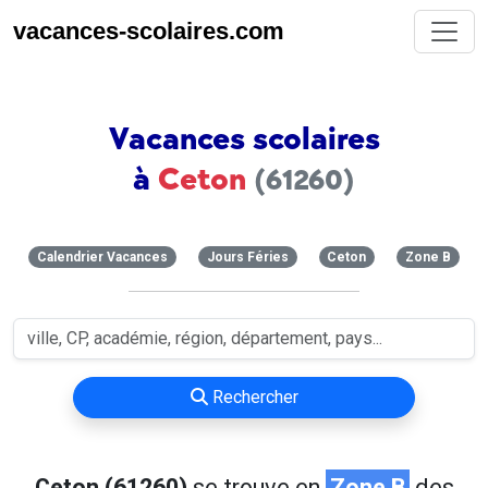
vacances-scolaires.com
Vacances scolaires
à
Ceton
(61260)
Calendrier Vacances
Jours Féries
Ceton
Zone B
Rechercher
Ceton (61260)
se trouve en
Zone B
des