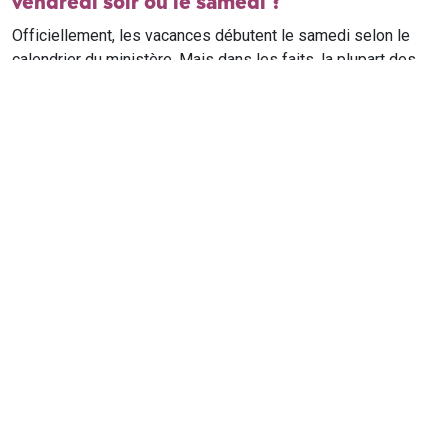
vendredi soir ou le samedi ?
Officiellement, les vacances débutent le samedi selon le
calendrier du ministère. Mais dans les faits, la plupart des
élèves qui n'ont pas cours le samedi sont en vacances dès
le vendredi soir après leur dernier cours. Il est conseillé de
vérifier avec l'établissement scolaire si des cours ont lieu le
samedi matin.
Où trouver le calendrier scolaire officiel ?
Le calendrier scolaire officiel est publié sur le site du
ministère de l'Education nationale
. Les dates présentées sur
ce site reprennent les données officielles pour les années
scolaires en cours et à venir, pour chaque zone et chaque
ville de France.