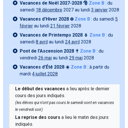
Vacances de Noël 2027-2028 🎅
Zone B
: du
samedi
18 décembre
2027 au lundi
3 janvier
2028
Vacances d’Hiver 2028 ❄️
Zone B
: du samedi
5
février
au lundi
21 février
2028
Vacances de Printemps 2028 🌷
Zone B
: du
samedi
8 avril
au lundi
24 avril
2028
Pont de l’Ascension 2028 ✝️
Zone B
: du
vendredi
26 mai
au lundi
29 mai
2028
Vacances d’Été 2028 ☀️
Zone B
: à partir du
mardi
4 juillet 2028
Le début des vacances
a lieu après le dernier
cours des jours indiqués.
(les élèves qui n'ont pas cours le samedi sont en vacances
le vendredi soir)
La reprise des cours
a lieu le matin des jours
indiqués.