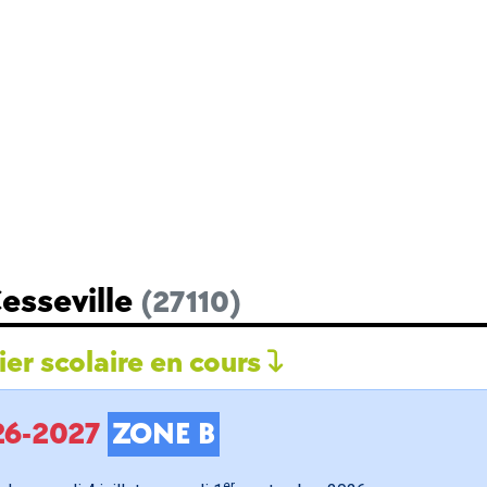
esseville
(27110)
er scolaire en cours
026-2027
ZONE B
er