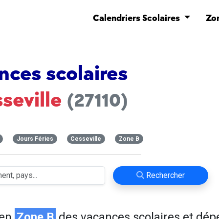
Calendriers Scolaires
Zo
nces scolaires
seville
(27110)
Jours Féries
Cesseville
Zone B
Rechercher
 en
Zone B
des vacances scolaires et dé