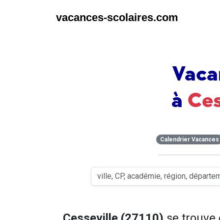
vacances-scolaires.com
Vaca
à
Ces
Calendrier Vacances
Cesseville (27110)
se trouve