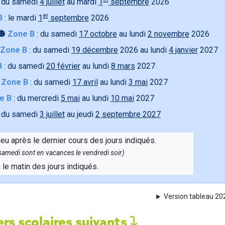
 du samedi
4 juillet
au mardi
1
septembre
2026
er
B
: le mardi
1
septembre
2026
🎃
Zone B
: du samedi
17 octobre
au lundi
2 novembre
2026
Zone B
: du samedi
19 décembre
2026 au lundi
4 janvier
2027
B
: du samedi
20 février
au lundi
8 mars
2027

Zone B
: du samedi
17 avril
au lundi
3 mai
2027
e B
: du mercredi
5 mai
au lundi
10 mai
2027
 du samedi
3 juillet
au jeudi
2 septembre 2027
ieu après le dernier cours des jours indiqués.
e samedi sont en vacances le vendredi soir)
u le matin des jours indiqués.
Version tableau 2
rs scolaires suivants