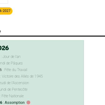
26-2027
e
026
: Jour de l'an
undi de Pâques
6
: Fête du Travail
: Victoire des Alliés de 1945
eudi de l'Ascension
undi de Pentecôte
: Fête Nationale
26
: Assomption