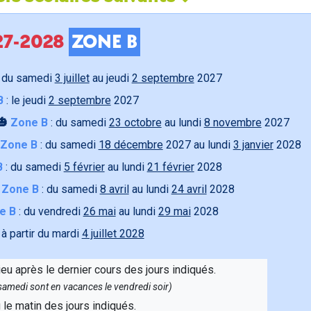
027-2028
ZONE B
 du samedi
3 juillet
au jeudi
2 septembre
2027
B
: le jeudi
2 septembre
2027
🎃
Zone B
: du samedi
23 octobre
au lundi
8 novembre
2027
Zone B
: du samedi
18 décembre
2027 au lundi
3 janvier
2028
B
: du samedi
5 février
au lundi
21 février
2028

Zone B
: du samedi
8 avril
au lundi
24 avril
2028
e B
: du vendredi
26 mai
au lundi
29 mai
2028
 à partir du mardi
4 juillet 2028
ieu après le dernier cours des jours indiqués.
e samedi sont en vacances le vendredi soir)
u le matin des jours indiqués.